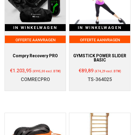
IN WINKELWAGEN
IN WINKELWAGEN
OFFERTE AANVRAGEN
OFFERTE AANVRAGEN
Compry Recovery PRO
GYMSTICK POWER SLIDER
BASIC
€
1.203,95
€
89,89
(
€
995,00
excl. BTW)
(
€
74,29
excl. BTW)
COMRECPRO
TS-364025