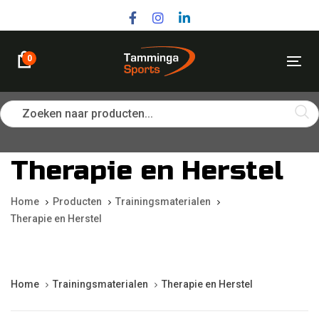
Skip
Skip
links
to
primary
navigation
0
Tog
Skip
nav
to
content
Zoeken naar producten...
Therapie en Herstel
Home
Producten
Trainingsmaterialen
Therapie en Herstel
Home
Trainingsmaterialen
Therapie en Herstel