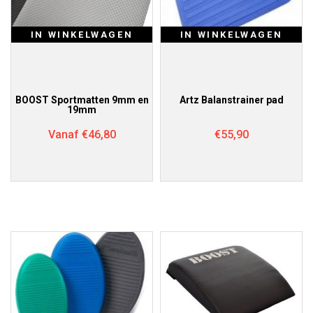
IN WINKELWAGEN
IN WINKELWAGEN
BOOST Sportmatten 9mm en
Artz Balanstrainer pad
19mm
Vanaf
€
46,80
€
55,90