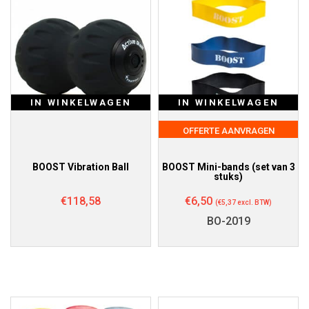
IN WINKELWAGEN
IN WINKELWAGEN
OFFERTE AANVRAGEN
BOOST Vibration Ball
BOOST Mini-bands (set van 3
stuks)
€
118,58
€
6,50
(
€
5,37
excl. BTW)
BO-2019