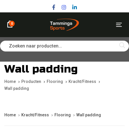
Skip
Skip
links
to
primary
navigation
0
Tog
Skip
nav
to
content
Zoeken naar producten...
Wall padding
Home
Producten
Flooring
Kracht/Fitness
Wall padding
Home
Kracht/Fitness
Flooring
Wall padding