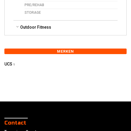
PRE/REHAB
STORAGE
Outdoor Fitness
MERKEN
UCS
1
Contact