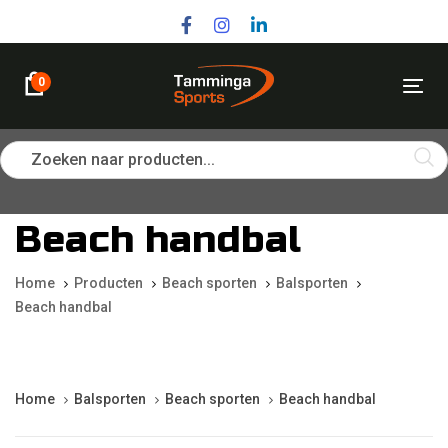
Skip
Skip
links
to
primary
navigation
0
Tog
Skip
nav
to
content
Zoeken naar producten...
Beach handbal
Home
Producten
Beach sporten
Balsporten
Beach handbal
Home
Balsporten
Beach sporten
Beach handbal