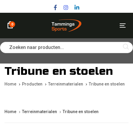
Skip
Skip
links
to
primary
navigation
0
Tog
Skip
nav
to
content
Zoeken naar producten...
Tribune en stoelen
Home
Producten
Terreinmaterialen
Tribune en stoelen
Home
Terreinmaterialen
Tribune en stoelen