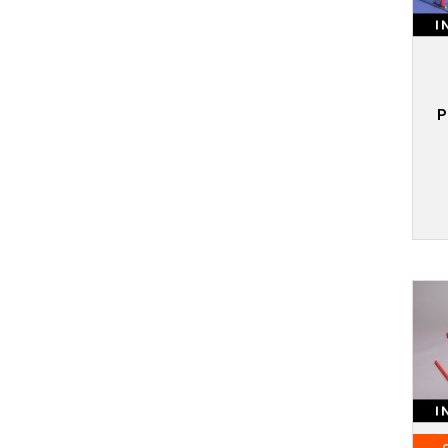
I
P
I