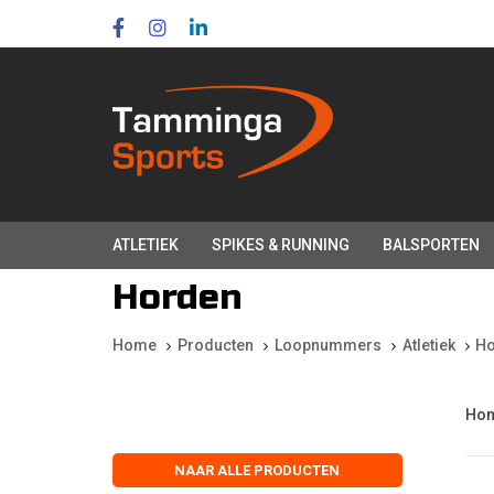
Skip
Skip
links
to
primary
navigation
Skip
to
content
ATLETIEK
SPIKES & RUNNING
BALSPORTEN
Horden
Home
Producten
Loopnummers
Atletiek
H
Ho
NAAR ALLE PRODUCTEN