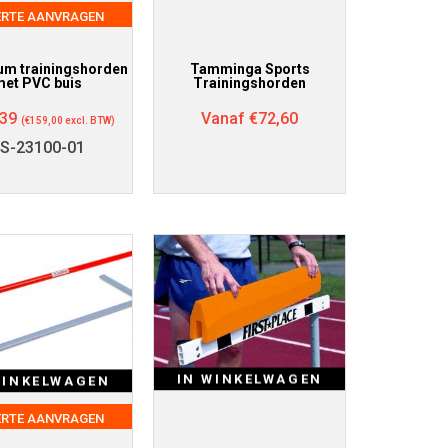
ERTE AANVRAGEN
um trainingshorden
Tamminga Sports
met PVC buis
Trainingshorden
,39
Vanaf
€
72,60
(
€
159,00
excl. BTW)
S-23100-01
IN WINKELWAGEN
WINKELWAGEN
ERTE AANVRAGEN