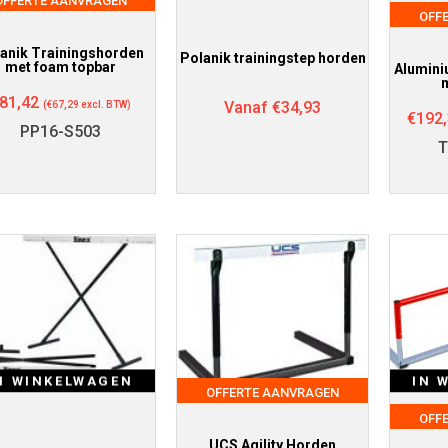
OFFERTE AANVRAGEN
OFF
anik Trainingshorden
Polanik trainingstep horden
met foam topbar
Alumini
81,42
Vanaf
€
34,93
(
€
67,29
excl. BTW)
€
192
PP16-S503
T
N WINKELWAGEN
IN 
OFFERTE AANVRAGEN
OFF
UCS Agility Horden