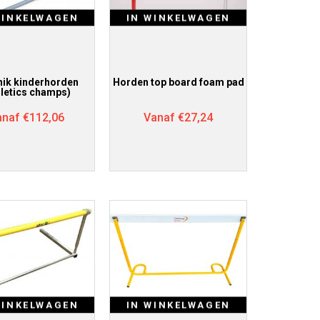
WINKELWAGEN
IN WINKELWAGEN
nik kinderhorden
Horden top board foam pad
hletics champs)
anaf
€
112,06
Vanaf
€
27,24
WINKELWAGEN
IN WINKELWAGEN