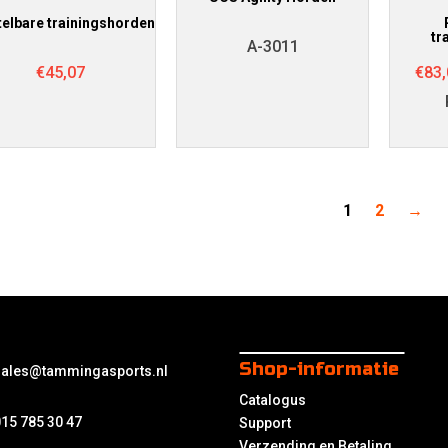
telbare trainingshorden
tr
A-3011
€
45,07
€
83,
1
2
→
Shop-informatie
sales@tammingasports.nl
Catalogus
15 785 30 47
Support
Verzending en Betaling