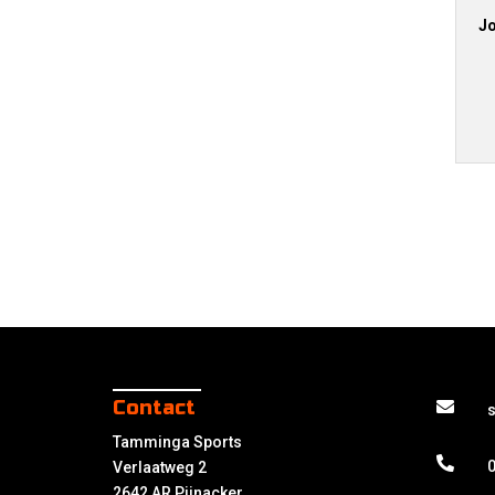
Jo
Contact
Tamminga Sports
0
Verlaatweg 2
2642 AR Pijnacker