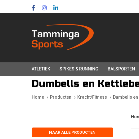
Skip
Skip
links
to
primary
navigation
Skip
to
content
ATLETIEK
SPIKES & RUNNING
BALSPORTEN
Dumbells en Kettlebe
Home
Producten
Kracht/Fitness
Dumbells en 
Ho
NAAR ALLE PRODUCTEN