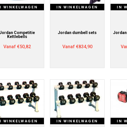
N WINKELWAGEN
IN WINKELWAGEN
IN 
Jordan Competitie
Jordan dumbell sets
Jordan
Kettlebells
Vanaf
€
50,82
Vanaf
€
834,90
Va
N WINKELWAGEN
IN WINKELWAGEN
IN 