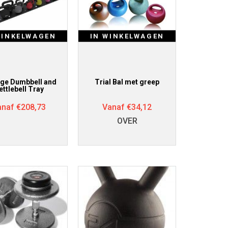
WINKELWAGEN
IN WINKELWAGEN
age Dumbbell and
Trial Bal met greep
ettlebell Tray
anaf
€
208,73
Vanaf
€
34,12
OVER