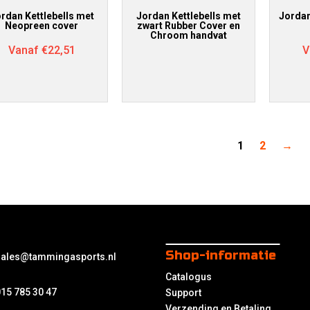
rdan Kettlebells met
Jordan Kettlebells met
Jordan
Neopreen cover
zwart Rubber Cover en
Chroom handvat
Vanaf
€
22,51
V
1
2
→
Shop-informatie
sales@tammingasports.nl
Catalogus
15 785 30 47
Support
Verzending en Betaling