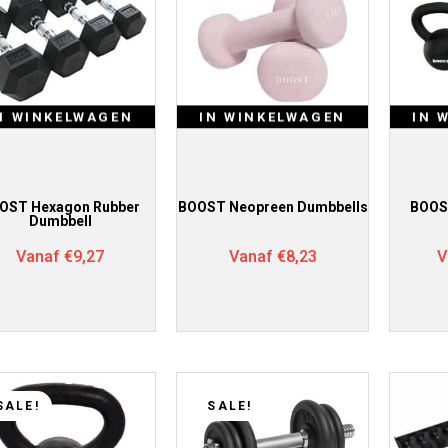
N WINKELWAGEN
IN WINKELWAGEN
IN 
OST Hexagon Rubber
BOOST Neopreen Dumbbells
BOOS
Dumbbell
Vanaf
€
9,27
Vanaf
€
8,23
V
SALE!
SALE!