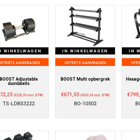
N WINKELWAGEN
IN WINKELWAGEN
IN 
OFFERTE AANVRAGEN
OFFERTE AANVRAGEN
OFF
BOOST Adjustable
BOOST Multi opbergrek
Hexago
dumbbells
72,25
€
671,55
€
799
(
€
225,00
excl. BTW)
(
€
555,00
excl. BTW)
TS-LDBS3222
BO-10502
B