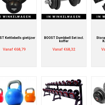
N WINKELWAGEN
IN WINKELWAGEN
IN 
T Kettlebells gietijzer
BOOST Dumbbell Set incl.
Stor
koffer
K
Vanaf
€
68,79
Vanaf
€
68,32
V