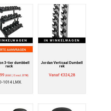
WINKELWAGEN
IN WINKELWAGEN
ERTE AANVRAGEN
n 3-tier dumbbell
Jordan Verticaal Dumbell
rack
rek
,99
Vanaf
€
324,28
(
€
661,15
excl. BTW)
O-1014 LMX.