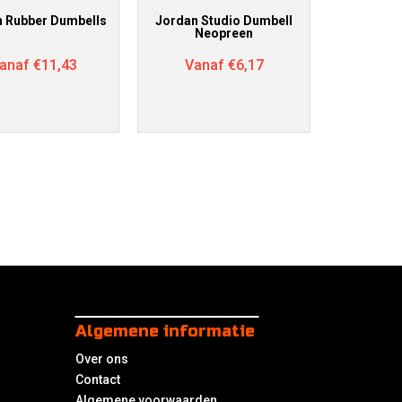
 Rubber Dumbells
Jordan Studio Dumbell
Neopreen
anaf
€
11,43
Vanaf
€
6,17
Algemene informatie
Over ons
Contact
Algemene voorwaarden