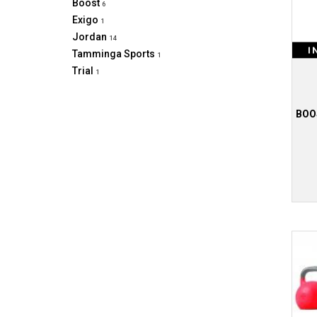
Boost
6
Exigo
1
Jordan
14
I
Tamminga Sports
1
Trial
1
BOOS