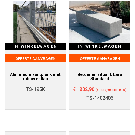
IN WINKELWAGEN
IN WINKELWAGEN
OFFERTE AANVRAGEN
OFFERTE AANVRAGEN
Aluminium kantplank met
Betonnen zitbank Lara
rubberenflap
Standard
TS-195K
€
1.802,90
(
€
1.490,00
excl. BTW)
TS-1402406