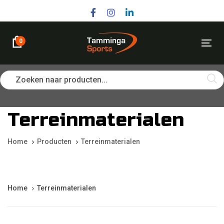
Skip
Skip
links
to
primary
navigation
0
Tog
Skip
nav
to
content
Zoeken naar producten...
Terreinmaterialen
Home
Producten
Terreinmaterialen
Home
Terreinmaterialen