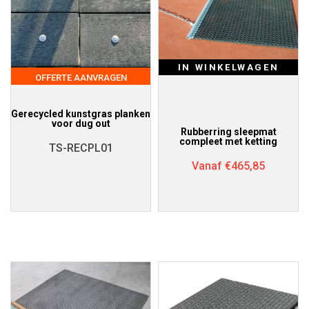
IN WINKELWAGEN
OFFERTE AANVRAGEN
Gerecycled kunstgras planken
voor dug out
Rubberring sleepmat
compleet met ketting
TS-RECPL01
Vanaf
€
465,85