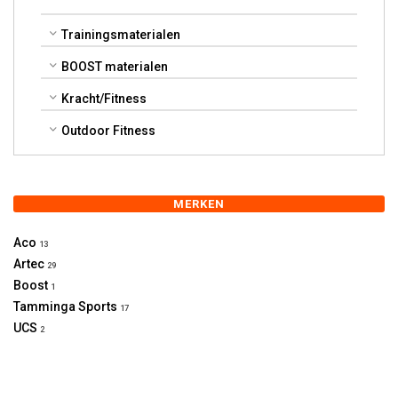
Trainingsmaterialen
BOOST materialen
Kracht/Fitness
Outdoor Fitness
MERKEN
Aco
13
Artec
29
Boost
1
Tamminga Sports
17
UCS
2