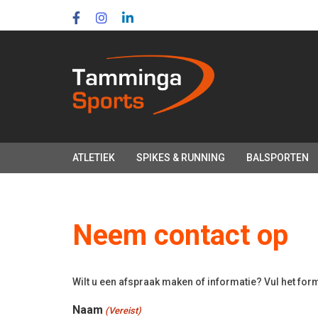
Skip
Skip
links
to
primary
navigation
Skip
to
content
ATLETIEK
SPIKES & RUNNING
BALSPORTEN
Neem contact op
Wilt u een afspraak maken of informatie? Vul het form
Naam
(Vereist)