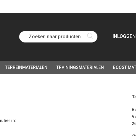
Zoeken naar producten...
INLOGGEN
TERREINMATERIALEN
TRAININGSMATERIALEN
BOOST MAT
T
B
V
ulier in:
26
Op