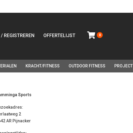
 / REGISTREREN
OFFERTELIJST
0
ERIALEN
KRACHT/FITNESS
OUTDOOR FITNESS
PROJECT
amminga Sports
ezoekadres:
erlaatweg 2
42 AR Pijnacker
eningstijden: