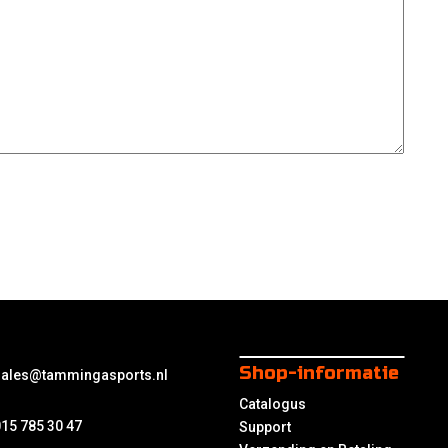
Shop-informatie
sales@tammingasports.nl
Catalogus
15 785 30 47
Support