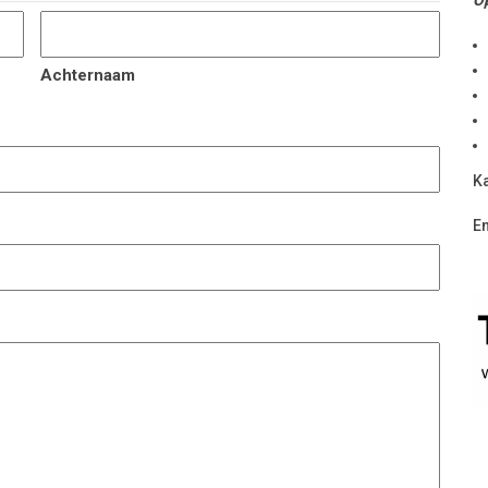
Achternaam
Ka
E