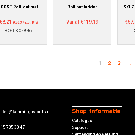
BOOST Roll-out mat
Roll out ladder
SKLZ 
68,21
Vanaf
€
119,19
€
57,
(
€
56,37
excl. BTW)
BO-LKC-896
1
2
3
→
Shop-informatie
sales@tammingasports.nl
Catalogus
15 785 30 47
Support
Verzending en Betaling