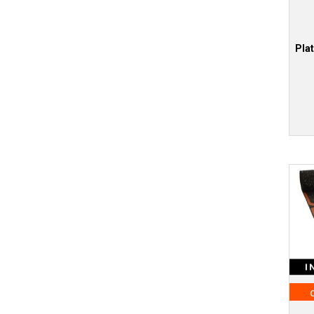
Plat
I