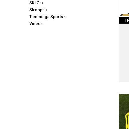
SKLZ
11
Stroops
2
Tamminga Sports
1
I
Vinex
6