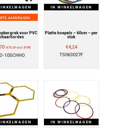
WINKELWAGEN
IN WINKELWAGEN
ERTE AANVRAGEN
pbergrek voor PVC
Platte hoepels – 60cm – per
chaarhordes
stuk
70
€
4,24
(
€
70,00
excl. BTW)
TS063027F
O-10SCHHO
WINKELWAGEN
IN WINKELWAGEN