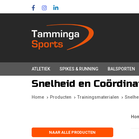
Skip
Skip
links
to
primary
navigation
Skip
to
content
ATLETIEK
SPIKES & RUNNING
BALSPORTEN
Snelheid en Coördina
Home
Producten
Trainingsmaterialen
Snelhe
Ho
NAAR ALLE PRODUCTEN