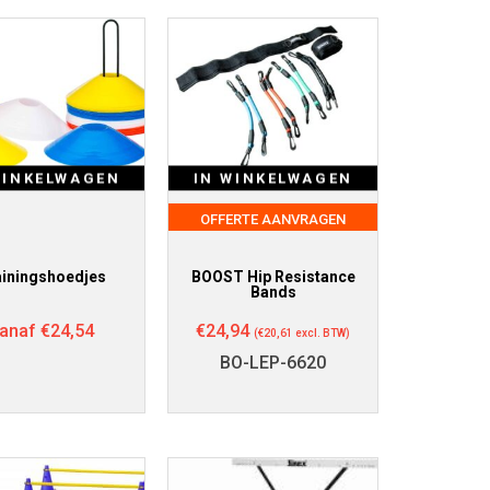
WINKELWAGEN
IN WINKELWAGEN
OFFERTE AANVRAGEN
iningshoedjes
BOOST Hip Resistance
Bands
anaf
€
24,54
€
24,94
(
€
20,61
excl. BTW)
BO-LEP-6620