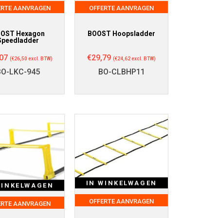
ERTE AANVRAGEN
OFFERTE AANVRAGEN
OST Hexagon
BOOST Hoopsladder
Speedladder
07
€
29,79
(
€
26,50
excl. BTW)
(
€
24,62
excl. BTW)
BO-LKC-945
BO-CLBHP11
IN WINKELWAGEN
WINKELWAGEN
OFFERTE AANVRAGEN
ERTE AANVRAGEN