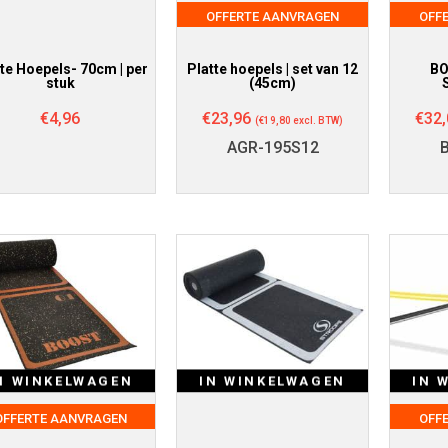
OFFERTE AANVRAGEN
OFF
te Hoepels- 70cm | per
Platte hoepels | set van 12
BO
stuk
(45cm)
€
4,96
€
23,96
€
32,
(
€
19,80
excl. BTW)
AGR-195S12
N WINKELWAGEN
IN WINKELWAGEN
IN 
OFFERTE AANVRAGEN
OFF