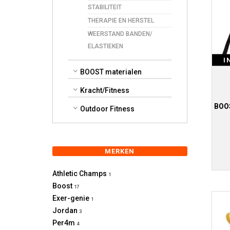
STABILITEIT
THERAPIE EN HERSTEL
WEERSTAND BANDEN/
ELASTIEKEN
I
BOOST materialen
Kracht/Fitness
BOOS
Outdoor Fitness
MERKEN
Athletic Champs
1
Boost
17
Exer-genie
1
Jordan
3
Per4m
4