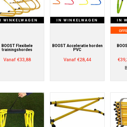
N WINKELWAGEN
IN WINKELWAGEN
IN 
OFF
BOOST Flexibele
BOOST Acceleratie horden
BOOS
trainingshordes
PVC
Vanaf
€
33,88
Vanaf
€
28,44
€
39,