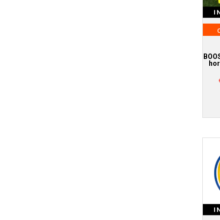
I
BOOS
hor
I