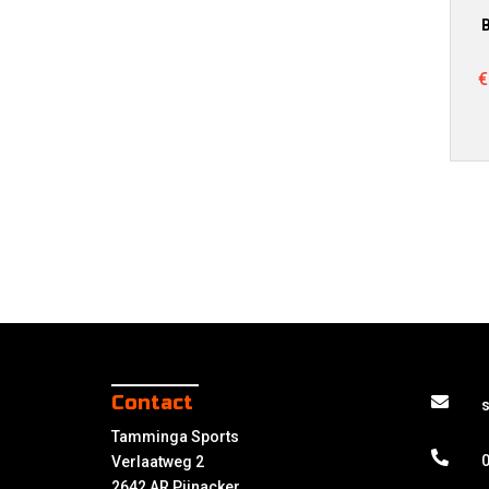
€
Contact
Tamminga Sports
0
Verlaatweg 2
2642 AR Pijnacker