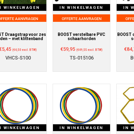
N WINKELWAGEN
IN WINKELWAGEN
IN 
OFFERTE AANVRAGEN
OFFERTE AANVRAGEN
OFF
T Draagstrap voor zes
BOOST verstelbare PVC
BOOST o
den – met klittenband
schaarhorden
s
€
5,45
€
59,95
€
84,
(
€
4,50
excl. BTW)
(
€
49,55
excl. BTW)
VHCS-S100
TS-015106
B
N WINKELWAGEN
IN WINKELWAGEN
IN 