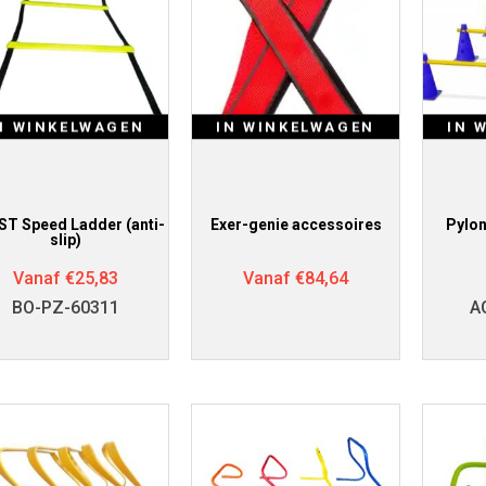
N WINKELWAGEN
IN WINKELWAGEN
IN 
T Speed Ladder (anti-
Exer-genie accessoires
Pylo
slip)
Vanaf
€
25,83
Vanaf
€
84,64
BO-PZ-60311
A