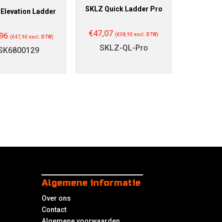
SKLZ Quick Ladder Pro
Elevation Ladder
€
47,07
96
(
€
38,90
excl. BTW)
(
€
47,90
excl. BTW)
SKLZ-QL-Pro
SK6800129
Algemene informatie
Over ons
Contact
Algemene voorwaarden