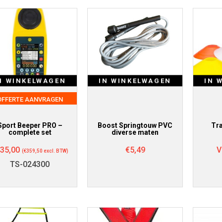
N WINKELWAGEN
IN WINKELWAGEN
IN 
OFFERTE AANVRAGEN
Sport Beeper PRO –
Boost Springtouw PVC
Tra
complete set
diverse maten
35,00
€
5,49
V
(
€
359,50
excl. BTW)
TS-024300