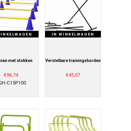
WINKELWAGEN
IN WINKELWAGEN
nnen met stokken
Verstelbare trainingshorden
€
96,74
€
45,07
GH-C15P100