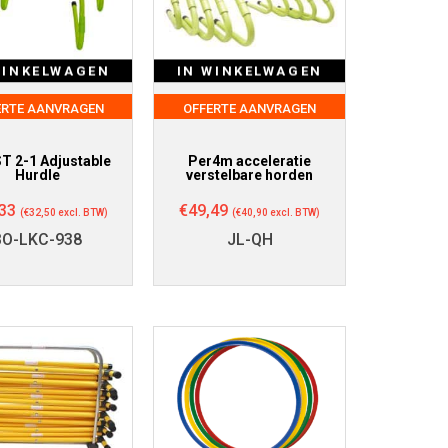
WINKELWAGEN
IN WINKELWAGEN
ERTE AANVRAGEN
OFFERTE AANVRAGEN
T 2-1 Adjustable
Per4m acceleratie
Hurdle
verstelbare horden
33
€
49,49
(
€
32,50
excl. BTW)
(
€
40,90
excl. BTW)
BO-LKC-938
JL-QH