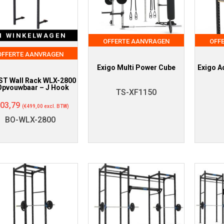
N WINKELWAGEN
OFFERTE AANVRAGEN
OFF
OFFERTE AANVRAGEN
Exigo Multi Power Cube
Exigo A
T Wall Rack WLX-2800
Opvouwbaar – J Hook
TS-XF1150
03,79
(
€
499,00
excl. BTW)
BO-WLX-2800