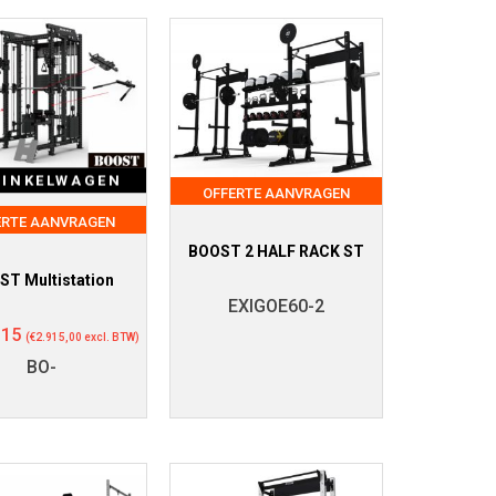
WINKELWAGEN
OFFERTE AANVRAGEN
ERTE AANVRAGEN
BOOST 2 HALF RACK ST
ST Multistation
EXIGOE60-2
,15
(
€
2.915,00
excl. BTW)
BO-