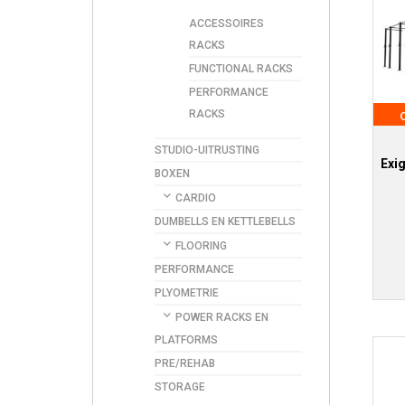
ACCESSOIRES
RACKS
FUNCTIONAL RACKS
PERFORMANCE
RACKS
STUDIO-UITRUSTING
Exig
BOXEN
CARDIO
DUMBELLS EN KETTLEBELLS
FLOORING
PERFORMANCE
PLYOMETRIE
POWER RACKS EN
PLATFORMS
PRE/REHAB
STORAGE