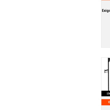
Exig
I
O