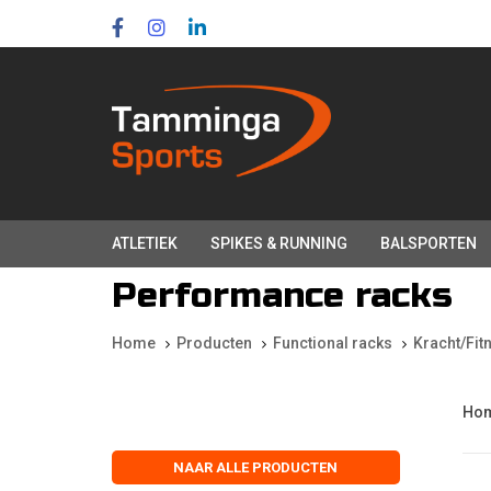
Skip
Skip
links
to
primary
navigation
Skip
to
content
ATLETIEK
SPIKES & RUNNING
BALSPORTEN
Performance racks
Home
Producten
Functional racks
Kracht/Fit
Ho
NAAR ALLE PRODUCTEN