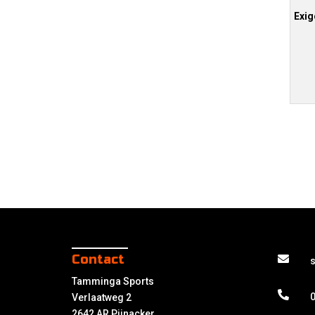
Exi
Contact
Tamminga Sports
0
Verlaatweg 2
2642 AR Pijnacker