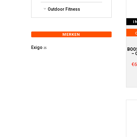
Outdoor Fitness
I
MERKEN
Exigo
25
BOOS
– 
€
6