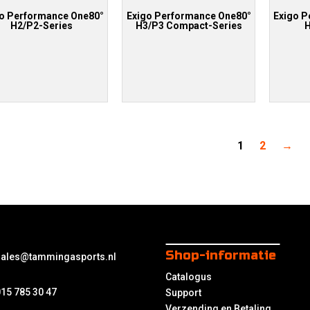
go Performance One80°
Exigo Performance One80°
Exigo P
H2/P2-Series
H3/P3 Compact-Series
H
1
2
→
Shop-informatie
sales@tammingasports.nl
Catalogus
15 785 30 47
Support
Verzending en Betaling