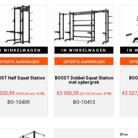
N WINKELWAGEN
IN WINKELWAGEN
IN 
OFFERTE AANVRAGEN
OFFERTE AANVRAGEN
OFF
ST Half Squat Station
BOOST Dubbel Squat Station
BOO
met opbergrek
.203,95
€
3.303,30
€
3.527
(
€
995,00
excl. BTW)
(
€
2.730,00
excl. BTW)
BO-10409
BO-10413