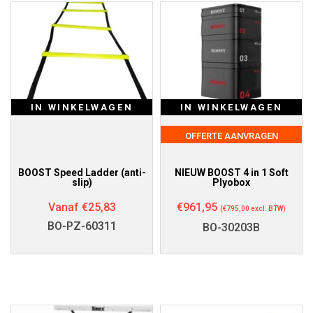
IN WINKELWAGEN
IN WINKELWAGEN
OFFERTE AANVRAGEN
BOOST Speed Ladder (anti-
NIEUW BOOST 4 in 1 Soft
slip)
Plyobox
Vanaf
€
25,83
€
961,95
(
€
795,00
excl. BTW)
BO-PZ-60311
BO-30203B