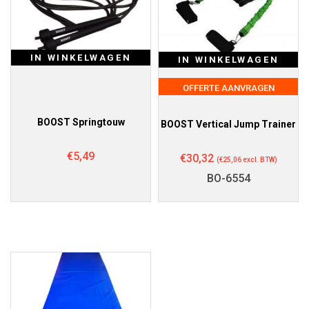
IN WINKELWAGEN
IN WINKELWAGEN
OFFERTE AANVRAGEN
BOOST Springtouw
BOOST Vertical Jump Trainer
€
5,49
€
30,32
(
€
25,06
excl. BTW)
BO-6554