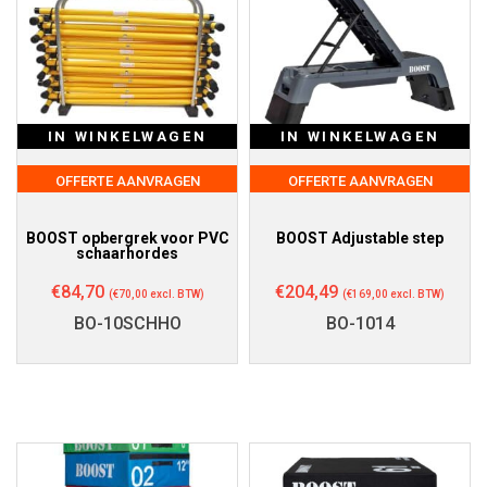
IN WINKELWAGEN
IN WINKELWAGEN
OFFERTE AANVRAGEN
OFFERTE AANVRAGEN
BOOST opbergrek voor PVC
BOOST Adjustable step
schaarhordes
€
84,70
€
204,49
(
€
70,00
excl. BTW)
(
€
169,00
excl. BTW)
BO-10SCHHO
BO-1014