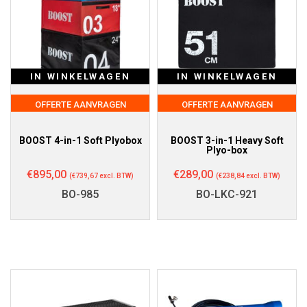
IN WINKELWAGEN
IN WINKELWAGEN
OFFERTE AANVRAGEN
OFFERTE AANVRAGEN
BOOST 4-in-1 Soft Plyobox
BOOST 3-in-1 Heavy Soft
Plyo-box
€
895,00
€
289,00
(
€
739,67
excl. BTW)
(
€
238,84
excl. BTW)
BO-985
BO-LKC-921