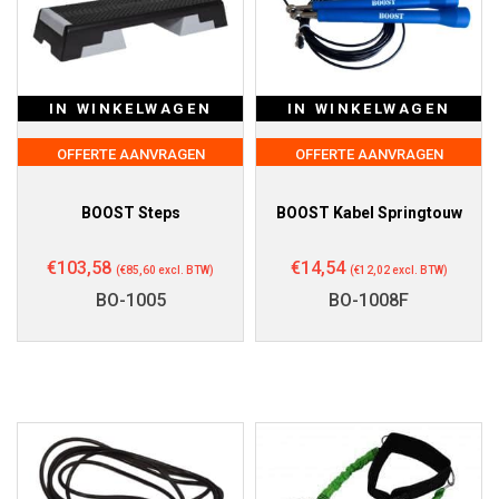
IN WINKELWAGEN
IN WINKELWAGEN
OFFERTE AANVRAGEN
OFFERTE AANVRAGEN
BOOST Steps
BOOST Kabel Springtouw
€
103,58
€
14,54
(
€
85,60
excl. BTW)
(
€
12,02
excl. BTW)
BO-1005
BO-1008F