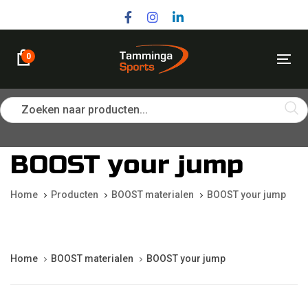
Skip
Skip
links
to
primary
navigation
0
Tog
Skip
nav
to
content
Zoeken naar producten...
BOOST your jump
Home
Producten
BOOST materialen
BOOST your jump
Home
BOOST materialen
BOOST your jump