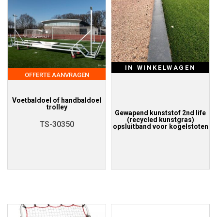
IN WINKELWAGEN
OFFERTE AANVRAGEN
Voetbaldoel of handbaldoel
trolley
Gewapend kunststof 2nd life
(recycled kunstgras)
TS-30350
opsluitband voor kogelstoten