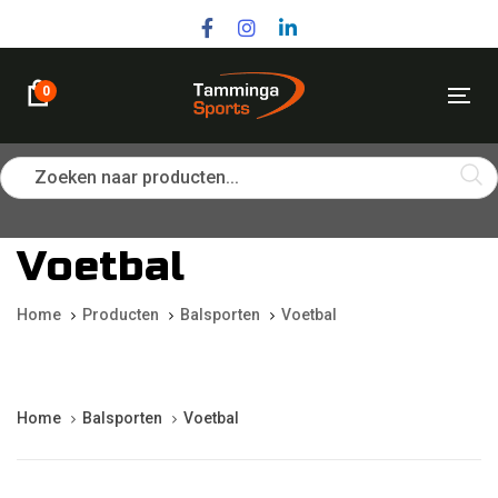
Skip
Skip
links
to
primary
navigation
0
Tog
Skip
nav
to
content
Zoeken naar producten...
Voetbal
Home
Producten
Balsporten
Voetbal
Home
Balsporten
Voetbal