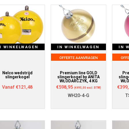
N WINKELWAGEN
IN WINKELWAGEN
IN 
OFFERTE AANVRAGEN
OFF
Nelco wedstrijd
Premium line GOLD
Pre
slingerkogel
slingerkogel by ANITA
sling
WŁODARCZYK, 4 KG
WŁO
Vanaf
€
121,48
€
598,95
€
399
(
€
495,00
excl. BTW)
WH20-4-G
T