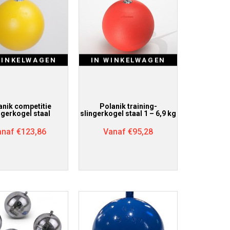
WINKELWAGEN
IN WINKELWAGEN
anik competitie
Polanik training-
ngerkogel staal
slingerkogel staal 1 – 6,9 kg
anaf
€
123,86
Vanaf
€
95,28