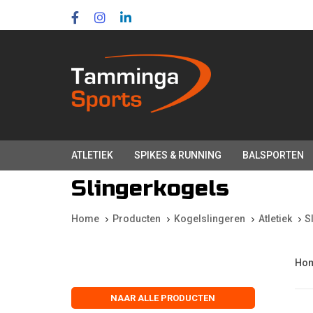
Skip
Skip
links
to
primary
navigation
Skip
to
content
ATLETIEK
SPIKES & RUNNING
BALSPORTEN
Slingerkogels
Home
Producten
Kogelslingeren
Atletiek
S
Ho
NAAR ALLE PRODUCTEN