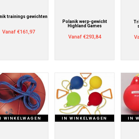
nik trainings gewichten
Polanik werp-gewicht
Tr
Highland Games
Vanaf
€
161,97
Vanaf
€
293,84
V
N WINKELWAGEN
IN WINKELWAGEN
IN 