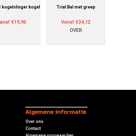
 kogelslinger kogel
Trial Bal met greep
anaf
€
19,96
Vanaf
€
34,12
OVER
Algemene informatie
Over ons
Contact
Algemene voorwaarden