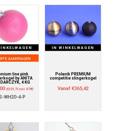
WINKELWAGEN
IN WINKELWAGEN
ERTE AANVRAGEN
mium line pink
Polanik PREMIUM
erkogel by ANITA
competitie slingerkogel
DARCZYK, 4 KG
,00
Vanaf
€
365,42
(
€
329,75
excl. BTW)
S-WH20-4-P