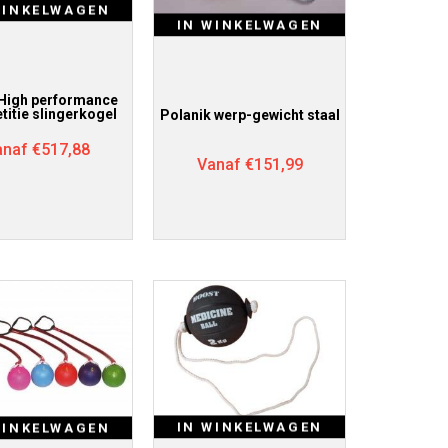
WINKELWAGEN
IN WINKELWAGEN
 High performance
itie slingerkogel
Polanik werp-gewicht staal
anaf
€
517,88
Vanaf
€
151,99
IN WINKELWAGEN
WINKELWAGEN