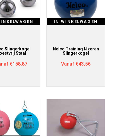
WINKELWAGEN
IN WINKELWAGEN
co Slingerkogel
Nelco Training IJzeren
oestvrij Staal
Slingerkogel
anaf
€
158,87
Vanaf
€
43,56