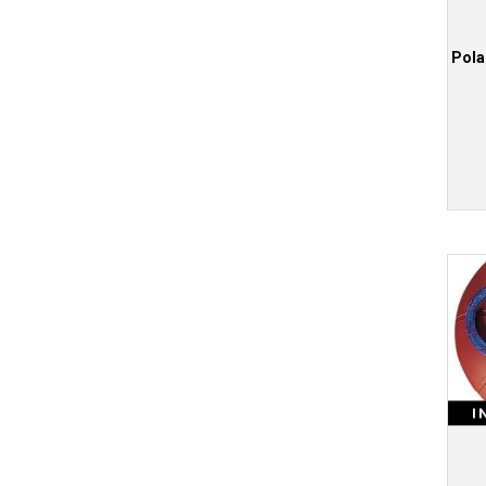
Pola
I