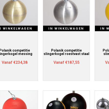
N WINKELWAGEN
IN WINKELWAGEN
IN 
Polanik competitie
Polanik competitie
Pol
lingerkogel messing
slingerkogel roestvast staal
sli
Vanaf
€
234,38
Vanaf
€
187,55
V