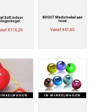
BOOST Medicinebal aan
ial Soft indoor
touw
slingerkogel
Vanaf
€
41,62
anaf
€
116,26
WINKELWAGEN
IN WINKELWAGEN