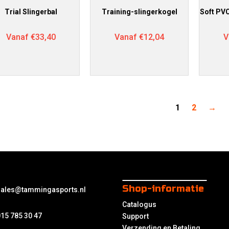
Trial Slingerbal
Training-slingerkogel
Soft PVC
Vanaf
€
33,40
Vanaf
€
12,04
V
1
2
→
Shop-informatie
sales@tammingasports.nl
Catalogus
15 785 30 47
Support
Verzending en Betaling