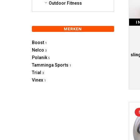
Outdoor Fitness
I
MERKEN
Boost
1
Nelco
3
slin
Polanik
5
Tamminga Sports
1
Trial
3
Vinex
1