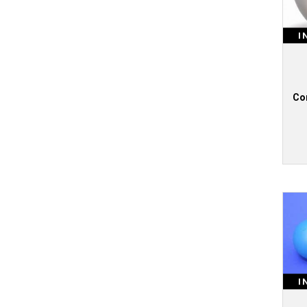
I
Co
I