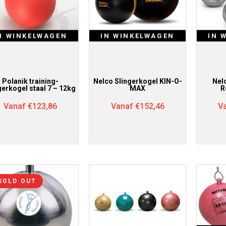
N WINKELWAGEN
IN WINKELWAGEN
IN 
Polanik training-
Nelco Slingerkogel KIN-O-
Nel
gerkogel staal 7 – 12kg
MAX
R
Vanaf
€
123,86
Vanaf
€
152,46
V
SOLD OUT