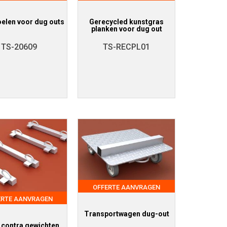
elen voor dug outs
Gerecycled kunstgras
planken voor dug out
TS-20609
TS-RECPL01
OFFERTE AANVRAGEN
ERTE AANVRAGEN
Transportwagen dug-out
 contra gewichten