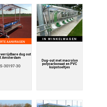
IN WINKELWAGEN
ERTE AANVRAGEN
verrijdbare dug out
K Amsterdam
Dug-out met macrolon
polycarbonaat en PVC
S-30197-30
kuipstoeltjes