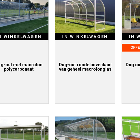
N WINKELWAGEN
IN WINKELWAGEN
IN 
OFF
g-out met macrolon
Dug-out ronde bovenkant
Dug ou
polycarbonaat
van geheel macrolonglas