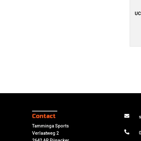
UC
Contact
Tamminga Sports
0
Verlaatweg 2
2642 AR Pijnacker