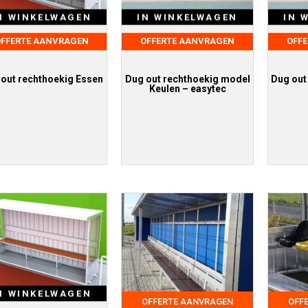
IN WINKELWAGEN
IN 
N WINKELWAGEN
OFFERTE AANVRAGEN
OFF
FFERTE AANVRAGEN
Dug out rechthoekig model
Dug out
out rechthoekig Essen
Keulen – easytec
N WINKELWAGEN
OFFERTE AANVRAGEN
OFF