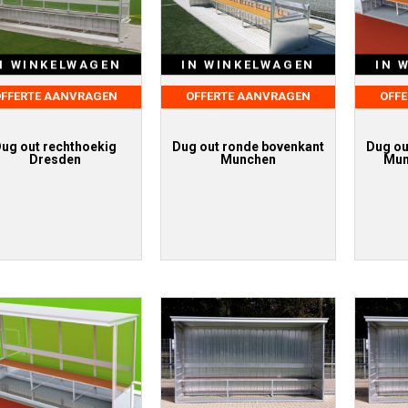
N WINKELWAGEN
IN WINKELWAGEN
IN 
FFERTE AANVRAGEN
OFFERTE AANVRAGEN
OFF
ug out rechthoekig
Dug out ronde bovenkant
Dug ou
Dresden
Munchen
Mun