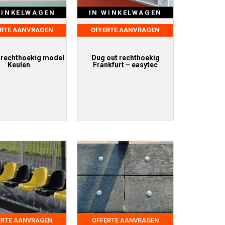
WINKELWAGEN
IN WINKELWAGEN
ERTE AANVRAGEN
OFFERTE AANVRAGEN
 rechthoekig model
Dug out rechthoekig
Keulen
Frankfurt – easytec
ERTE AANVRAGEN
OFFERTE AANVRAGEN