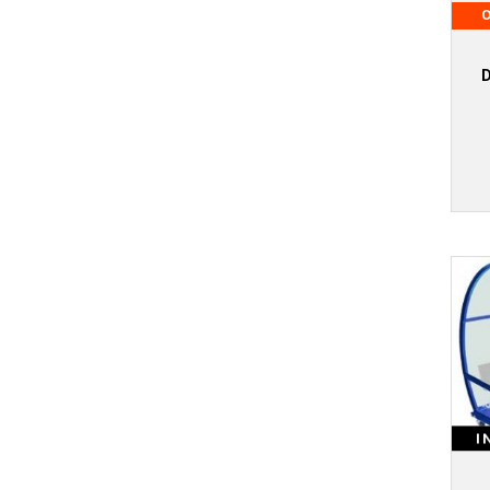
O
D
I