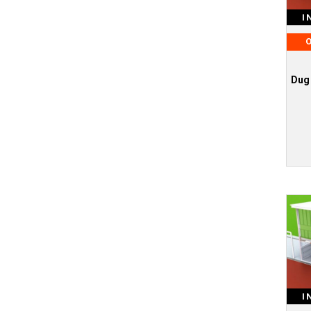
I
O
Dug 
I