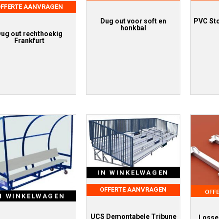
FFERTE AANVRAGEN
Dug out voor soft en
PVC Sto
honkbal
ug out rechthoekig
Frankfurt
IN WINKELWAGEN
OFFERTE AANVRAGEN
OFF
N WINKELWAGEN
UCS Demontabele Tribune
Losse