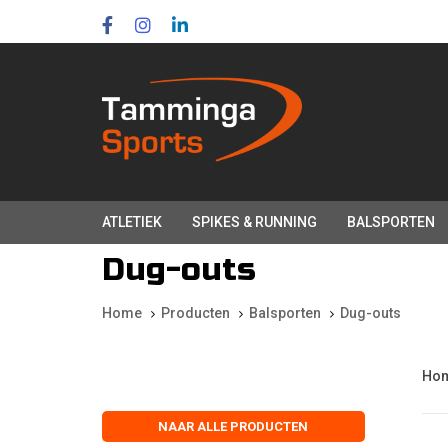
Skip
Skip
links
to
primary
navigation
Skip
to
content
ATLETIEK
SPIKES & RUNNING
BALSPORTEN
Dug-outs
Home
Producten
Balsporten
Dug-outs
Ho
NAAR ALLE PRODUCTEN