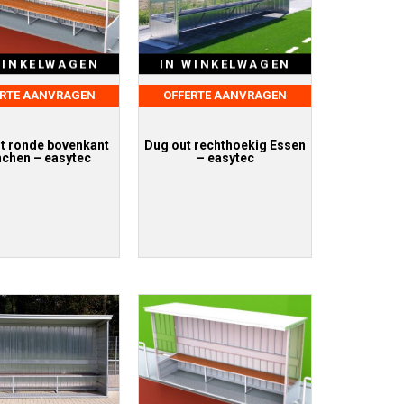
WINKELWAGEN
IN WINKELWAGEN
ERTE AANVRAGEN
OFFERTE AANVRAGEN
t ronde bovenkant
Dug out rechthoekig Essen
chen – easytec
– easytec