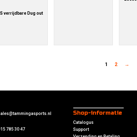
S verrijdbare Dug out
1
2
→
Shop-informatie
sales@tammingasports.nl
Catalogus
15 785 30 47
Support
Verzending en Betaling