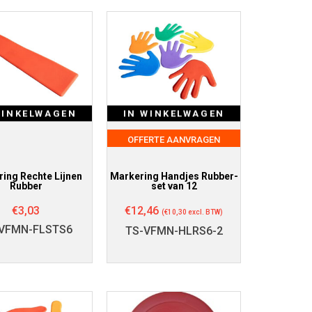
WINKELWAGEN
IN WINKELWAGEN
OFFERTE AANVRAGEN
ing Rechte Lijnen
Markering Handjes Rubber-
Rubber
set van 12
€
3,03
€
12,46
(
€
10,30
excl. BTW)
VFMN-FLSTS6
TS-VFMN-HLRS6-2