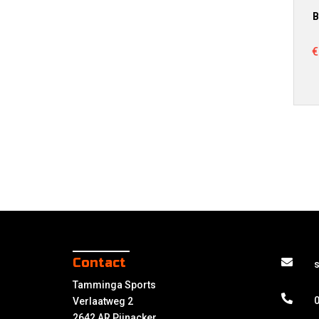
B
€
Contact
Tamminga Sports
0
Verlaatweg 2
2642 AR Pijnacker