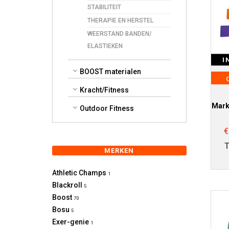
STABILITEIT
THERAPIE EN HERSTEL
WEERSTAND BANDEN/
ELASTIEKEN
I
BOOST materialen
Kracht/Fitness
Mark
Outdoor Fitness
€
MERKEN
Athletic Champs
1
Blackroll
5
Boost
70
Bosu
5
Exer-genie
1