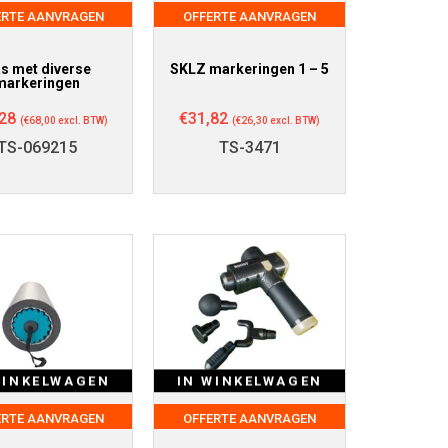
ERTE AANVRAGEN
OFFERTE AANVRAGEN
s met diverse
SKLZ markeringen 1 – 5
markeringen
28
€
31,82
(
€
68,00
excl. BTW)
(
€
26,30
excl. BTW)
TS-069215
TS-3471
WINKELWAGEN
IN WINKELWAGEN
ERTE AANVRAGEN
OFFERTE AANVRAGEN