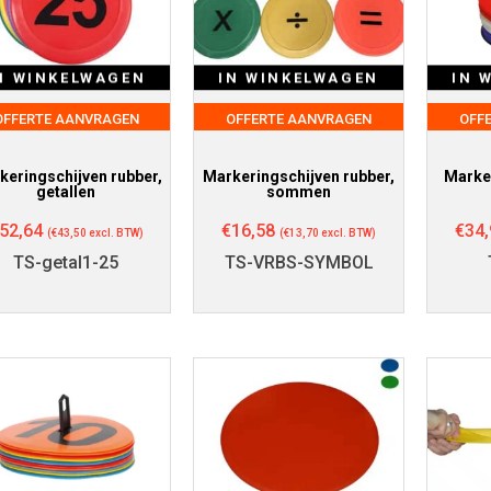
N WINKELWAGEN
IN WINKELWAGEN
IN 
OFFERTE AANVRAGEN
OFFERTE AANVRAGEN
OFF
keringschijven rubber,
Markeringschijven rubber,
Marker
getallen
sommen
52,64
€
16,58
€
34,
(
€
43,50
excl. BTW)
(
€
13,70
excl. BTW)
TS-getal1-25
TS-VRBS-SYMBOL