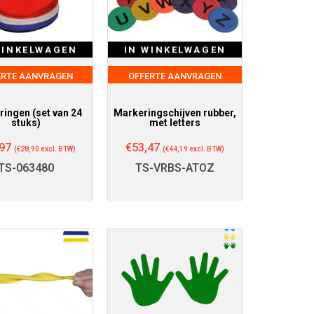
WINKELWAGEN
IN WINKELWAGEN
ERTE AANVRAGEN
OFFERTE AANVRAGEN
ingen (set van 24
Markeringschijven rubber,
stuks)
met letters
97
€
53,47
(
€
28,90
excl. BTW)
(
€
44,19
excl. BTW)
TS-063480
TS-VRBS-ATOZ