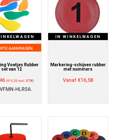
WINKELWAGEN
IN WINKELWAGEN
ERTE AANVRAGEN
ing Voetjes Rubber
Markering-schijven rubber
set van 12
met nummers
46
Vanaf
€
16,58
(
€
10,30
excl. BTW)
-VFMN-HLRS6.