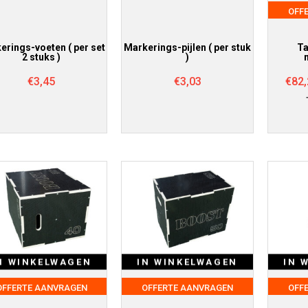
OFF
erings-voeten ( per set
Markerings-pijlen ( per stuk
Ta
2 stuks )
)
€
3,45
€
3,03
€
82,
N WINKELWAGEN
IN WINKELWAGEN
IN 
OFFERTE AANVRAGEN
OFFERTE AANVRAGEN
OFF