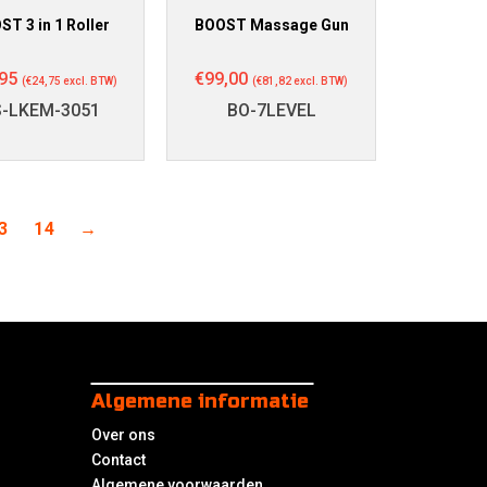
ST 3 in 1 Roller
BOOST Massage Gun
95
€
99,00
(
€
24,75
excl. BTW)
(
€
81,82
excl. BTW)
S-LKEM-3051
BO-7LEVEL
3
14
→
Algemene informatie
Over ons
Contact
Algemene voorwaarden