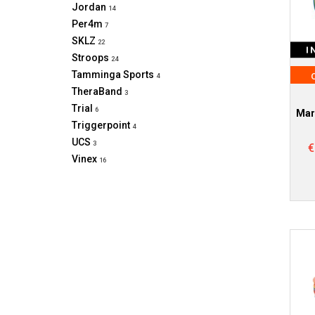
Jordan
14
Per4m
7
SKLZ
22
I
Stroops
24
Tamminga Sports
4
TheraBand
3
Trial
6
Mar
Triggerpoint
4
UCS
3
€
Vinex
16