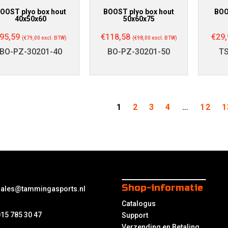
OOST plyo box hout
BOOST plyo box hout
BOO
40x50x60
50x60x75
95,59
€
118,58
€
29,
(
€
79,00
excl. BTW)
(
€
98,00
excl. BTW)
BO-PZ-30201-40
BO-PZ-30201-50
T
1
2
3
4
…
12
1
Shop-informatie
sales@tammingasports.nl
Catalogus
15 785 30 47
Support
Verzending en Betaling