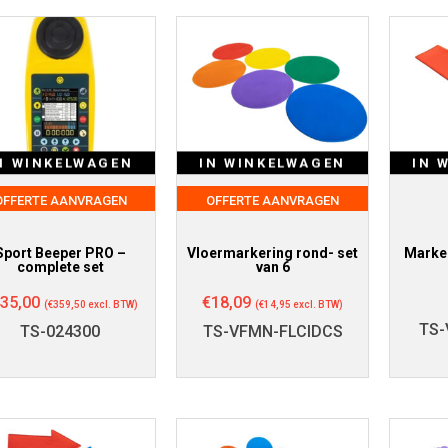
N WINKELWAGEN
IN WINKELWAGEN
IN 
OFFERTE AANVRAGEN
OFFERTE AANVRAGEN
Sport Beeper PRO –
Vloermarkering rond- set
Marker
complete set
van 6
35,00
€
18,09
(
€
359,50
excl. BTW)
(
€
14,95
excl. BTW)
TS-
TS-024300
TS-VFMN-FLCIDCS