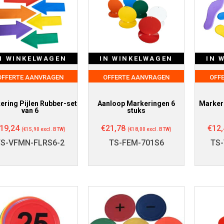
N WINKELWAGEN
IN WINKELWAGEN
IN 
OFFERTE AANVRAGEN
OFFERTE AANVRAGEN
OFF
ering Pijlen Rubber-set
Aanloop Markeringen 6
Marker
van 6
stuks
19,24
€
21,78
€
12,
(
€
15,90
excl. BTW)
(
€
18,00
excl. BTW)
TS-VFMN-FLRS6-2
TS-FEM-701S6
TS