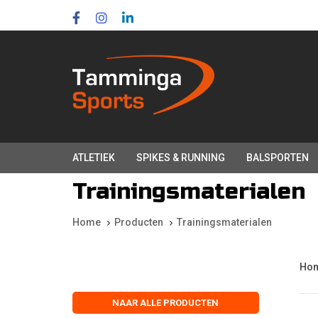
Skip
Skip
links
to
primary
navigation
Skip
to
content
ATLETIEK
SPIKES & RUNNING
BALSPORTEN
Trainingsmaterialen
Home
Producten
Trainingsmaterialen
Ho
NAAR ALLE PRODUCTEN