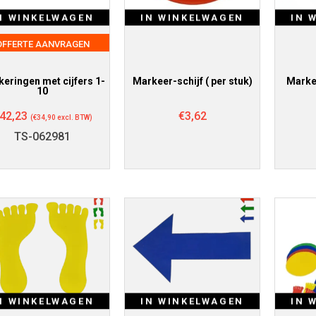
N WINKELWAGEN
IN WINKELWAGEN
IN 
OFFERTE AANVRAGEN
eringen met cijfers 1-
Markeer-schijf ( per stuk)
Markee
10
42,23
€
3,62
(
€
34,90
excl. BTW)
TS-062981
N WINKELWAGEN
IN WINKELWAGEN
IN 