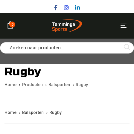
Skip
Skip
links
to
primary
navigation
0
Tog
Skip
nav
to
content
Zoeken naar producten...
Rugby
Home
Producten
Balsporten
Rugby
Home
Balsporten
Rugby