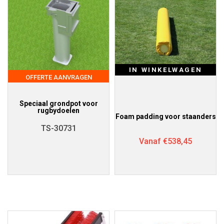
IN WINKELWAGEN
OFFERTE AANVRAGEN
Speciaal grondpot voor
rugbydoelen
Foam padding voor staanders
TS-30731
Vanaf
€
538,45