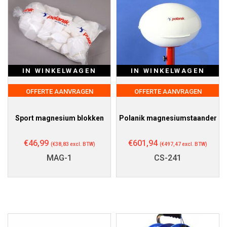
IN WINKELWAGEN
IN WINKELWAGEN
OFFERTE AANVRAGEN
OFFERTE AANVRAGEN
Sport magnesium blokken
Polanik magnesiumstaander
€
46,99
€
601,94
(
€
38,83
excl. BTW)
(
€
497,47
excl. BTW)
MAG-1
CS-241