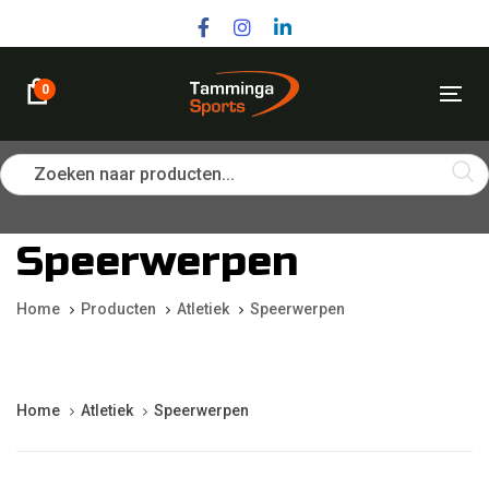
Skip
Skip
links
to
primary
navigation
0
Tog
Skip
nav
to
content
Zoeken naar producten...
Speerwerpen
Home
Producten
Atletiek
Speerwerpen
Home
Atletiek
Speerwerpen