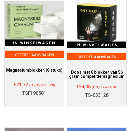
IN WINKELWAGEN
IN WINKELWAGEN
OFFERTE AANVRAGEN
OFFERTE AANVRAGEN
Magnesiumblokken (8 stuks)
Doos met 8 blokken van 56
gram competitiemagnesium
€
21,72
(
€
17,95
excl. BTW)
€
24,08
(
€
19,90
excl. BTW)
TSFI 90501
TS-033128