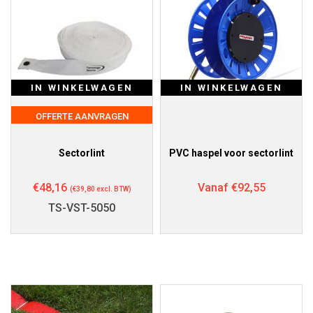
IN WINKELWAGEN
IN WINKELWAGEN
OFFERTE AANVRAGEN
Sectorlint
PVC haspel voor sectorlint
€
48,16
Vanaf
€
92,55
(
€
39,80
excl. BTW)
TS-VST-5050