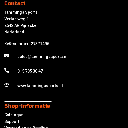
Contact
Tamminga Sports
Verlaatweg 2
2642 AR Pijnacker
Nederland
KvK-nummer: 27371496
sales@tammingasports.nl
015 785 30 47
www.tammingasports.nl
Shop-informatie
Catalogus
Support
Verzending en Betaling