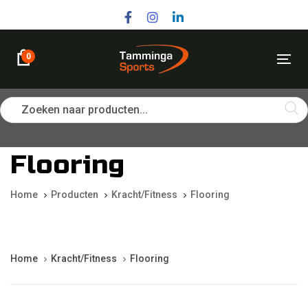
Skip
Skip
links
to
primary
navigation
0
Tog
Skip
nav
to
content
Zoeken naar producten...
Flooring
Home
Producten
Kracht/Fitness
Flooring
Home
Kracht/Fitness
Flooring