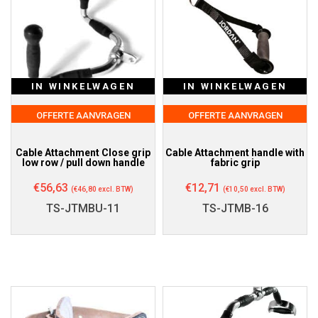
IN WINKELWAGEN
IN WINKELWAGEN
OFFERTE AANVRAGEN
OFFERTE AANVRAGEN
Cable Attachment Close grip
Cable Attachment handle with
low row / pull down handle
fabric grip
€
56,63
€
12,71
(
€
46,80
excl. BTW)
(
€
10,50
excl. BTW)
TS-JTMBU-11
TS-JTMB-16