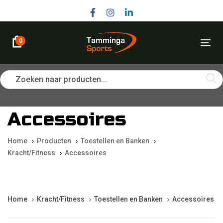
Skip
Skip
links
to
primary
navigation
0
Tog
Skip
nav
to
content
Zoeken naar producten...
Accessoires
Home
Producten
Toestellen en Banken
Kracht/Fitness
Accessoires
Home
Kracht/Fitness
Toestellen en Banken
Accessoires