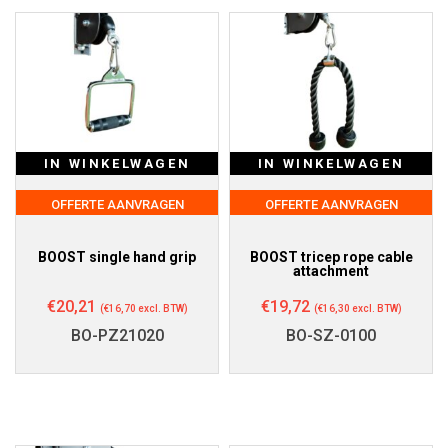
IN WINKELWAGEN
IN WINKELWAGEN
OFFERTE AANVRAGEN
OFFERTE AANVRAGEN
BOOST single hand grip
BOOST tricep rope cable
attachment
€
20,21
€
19,72
(
€
16,70
excl. BTW)
(
€
16,30
excl. BTW)
BO-PZ21020
BO-SZ-0100