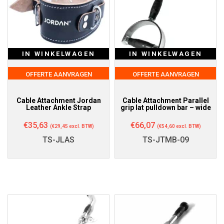
IN WINKELWAGEN
IN WINKELWAGEN
OFFERTE AANVRAGEN
OFFERTE AANVRAGEN
Cable Attachment Jordan
Cable Attachment Parallel
Leather Ankle Strap
grip lat pulldown bar – wide
€
35,63
€
66,07
(
€
29,45
excl. BTW)
(
€
54,60
excl. BTW)
TS-JLAS
TS-JTMB-09