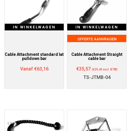
IN WINKELWAGEN
IN WINKELWAGEN
OFFERTE AANVRAGEN
Cable Attachment standard lat
Cable Attachment Straight
pulldown bar
cable bar
Vanaf
€
63,16
€
35,57
(
€
29,40
excl. BTW)
TS-JTMB-04