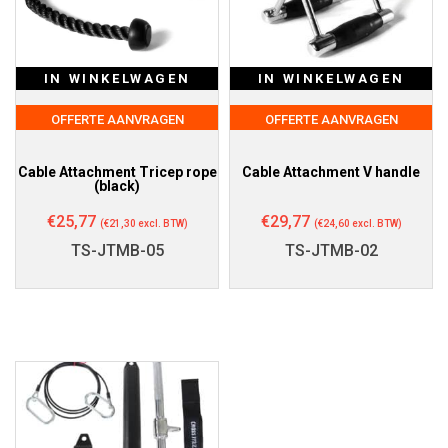
IN WINKELWAGEN
IN WINKELWAGEN
OFFERTE AANVRAGEN
OFFERTE AANVRAGEN
Cable Attachment Tricep rope
Cable Attachment V handle
(black)
€
25,77
€
29,77
(
€
21,30
excl. BTW)
(
€
24,60
excl. BTW)
TS-JTMB-05
TS-JTMB-02