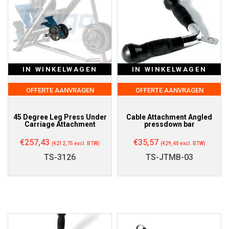
IN WINKELWAGEN
IN WINKELWAGEN
OFFERTE AANVRAGEN
OFFERTE AANVRAGEN
45 Degree Leg Press Under
Cable Attachment Angled
Carriage Attachment
pressdown bar
€
257,43
€
35,57
(
€
212,75
excl. BTW)
(
€
29,40
excl. BTW)
TS-3126
TS-JTMB-03