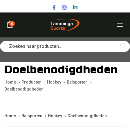
Skip
Skip
links
to
primary
navigation
0
Tog
Skip
nav
to
content
Zoeken naar producten...
Doelbenodigdheden
Home
Producten
Hockey
Balsporten
Doelbenodigdheden
Home
Balsporten
Hockey
Doelbenodigdheden