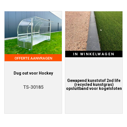
IN WINKELWAGEN
OFFERTE AANVRAGEN
Dug out voor Hockey
Gewapend kunststof 2nd life
(recycled kunstgras)
TS-30185
opsluitband voor kogelstoten