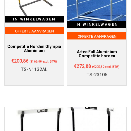
IN WINKELWAGEN
IN WINKELWAGEN
OFFERTE AANVRAGEN
OFFERTE AANVRAGEN
Competitie Horden Olympia
Aluminium
Artec Full Aluminium
Competitie horden
€
200,86
(
€
166,00
excl. BTW)
€
272,88
(
€
225,52
excl. BTW)
TS-N1132AL
TS-23105