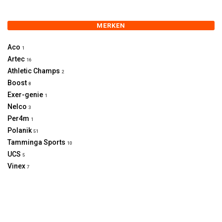
MERKEN
Aco
1
Artec
16
Athletic Champs
2
Boost
8
Exer-genie
1
Nelco
3
Per4m
1
Polanik
51
Tamminga Sports
10
UCS
5
Vinex
7