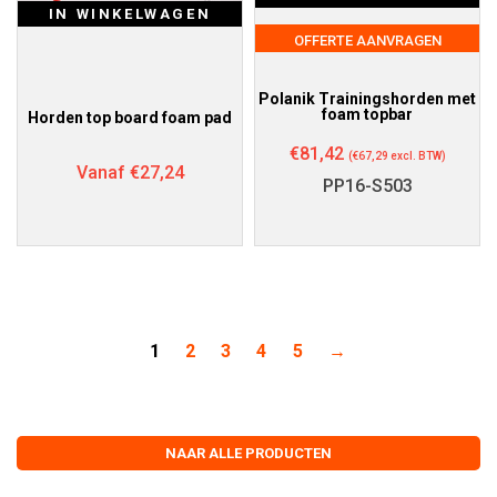
IN WINKELWAGEN
OFFERTE AANVRAGEN
Polanik Trainingshorden met
foam topbar
Horden top board foam pad
€
81,42
(
€
67,29
excl. BTW)
Vanaf
€
27,24
PP16-S503
1
2
3
4
5
→
NAAR ALLE PRODUCTEN