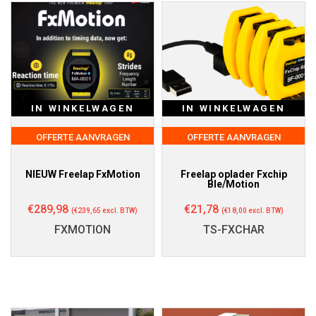
IN WINKELWAGEN
IN WINKELWAGEN
OFFERTE AANVRAGEN
OFFERTE AANVRAGEN
NIEUW Freelap FxMotion
Freelap oplader Fxchip
Ble/Motion
€
289,98
€
21,78
(
€
239,65
excl. BTW)
(
€
18,00
excl. BTW)
FXMOTION
TS-FXCHAR