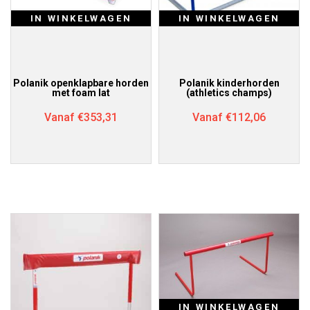
IN WINKELWAGEN
IN WINKELWAGEN
Polanik openklapbare horden
Polanik kinderhorden
met foam lat
(athletics champs)
Vanaf
€
353,31
Vanaf
€
112,06
IN WINKELWAGEN