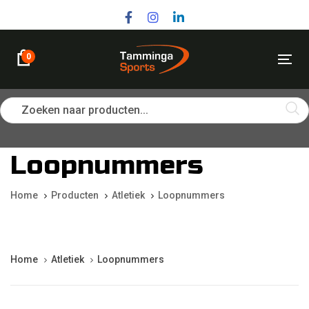
Skip
Skip
links
to
primary
navigation
0
Tog
Skip
nav
to
content
Zoeken naar producten...
Loopnummers
Home
Producten
Atletiek
Loopnummers
Home
Atletiek
Loopnummers