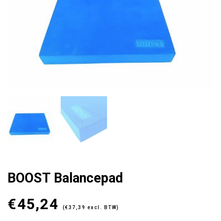
BOOST Balancepad
€
45,24
(
€
37,39
excl. BTW)