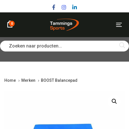
Skip
Skip
links
to
primary
navigation
0
Tog
Skip
nav
to
content
Zoeken naar producten...
Home
Merken
BOOST Balancepad
BOOST
Balancepad
quantity