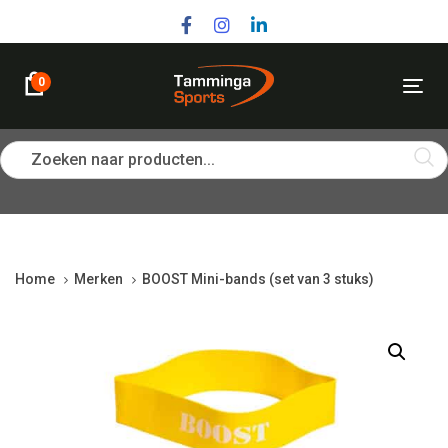
Skip
Skip
links
to
primary
navigation
0
Tog
Skip
nav
to
content
Zoeken naar producten...
Home
Merken
BOOST Mini-bands (set van 3 stuks)
BOOST
Mini-
bands
(set
van
3