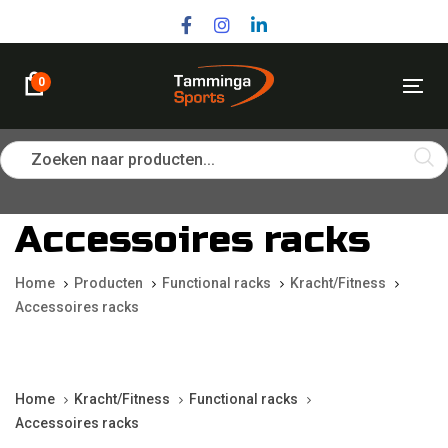
Skip
Skip
links
to
primary
navigation
0
Tog
Skip
nav
to
content
Zoeken naar producten...
Accessoires racks
Home
Producten
Functional racks
Kracht/Fitness
Accessoires racks
Home
Kracht/Fitness
Functional racks
Accessoires racks