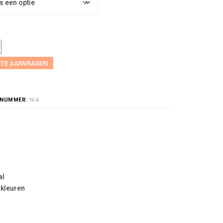
RTE AANVRAGEN
LNUMMER:
N/A
al
 kleuren