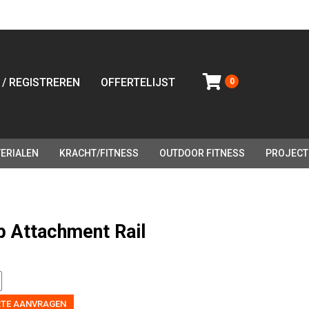
 / REGISTREREN
OFFERTELIJST
0
ERIALEN
KRACHT/FITNESS
OUTDOOR FITNESS
PROJECT
p Attachment Rail
RTE AANVRAGEN