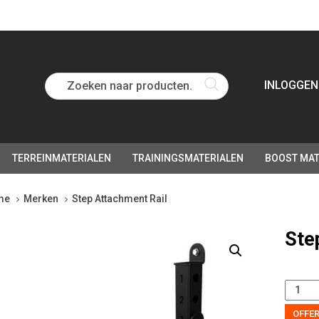
Zoeken naar producten...
INLOGGEN
TERREINMATERIALEN
TRAININGSMATERIALEN
BOOST MAT
me
Merken
Step Attachment Rail
p
Ste
achment
tity
OFFE