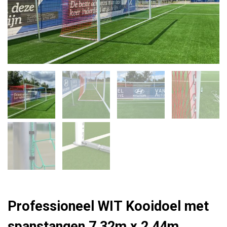
7,32m
x
2,44m
quantity
Professioneel WIT Kooidoel met
spanstangen 7,32m x 2,44m