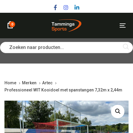
Skip
Skip
links
to
primary
navigation
0
Tog
Skip
nav
to
content
Zoeken naar producten...
Home
Merken
Artec
Professioneel WIT Kooidoel met spanstangen 7,32m x 2,44m
Professioneel
WIT
Kooidoel
met
spanstangen