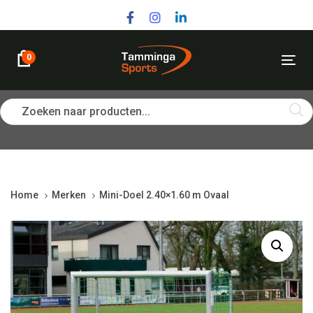
Skip
Skip
links
to
primary
navigation
0
Tog
Skip
nav
to
content
Zoeken naar producten...
Home
Merken
Mini-Doel 2.40×1.60 m Ovaal
Mini-
Doel
2.40x1.60
m
Ovaal
quantity