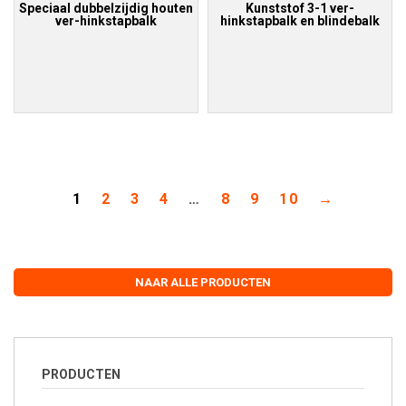
Speciaal dubbelzijdig houten
Kunststof 3-1 ver-
ver-hinkstapbalk
hinkstapbalk en blindebalk
1
2
3
4
…
8
9
10
→
NAAR ALLE PRODUCTEN
PRODUCTEN