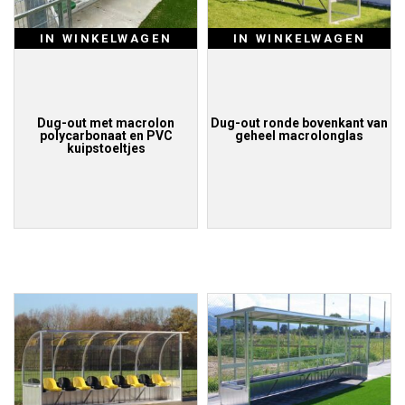
IN WINKELWAGEN
IN WINKELWAGEN
Dug-out met macrolon
Dug-out ronde bovenkant van
polycarbonaat en PVC
geheel macrolonglas
kuipstoeltjes