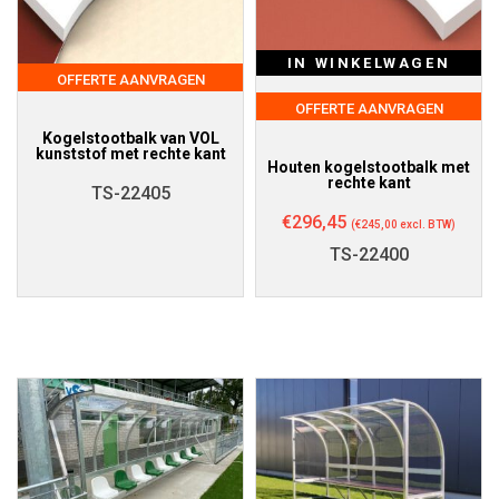
IN WINKELWAGEN
OFFERTE AANVRAGEN
OFFERTE AANVRAGEN
Kogelstootbalk van VOL
kunststof met rechte kant
Houten kogelstootbalk met
rechte kant
TS-22405
€
296,45
(
€
245,00
excl. BTW)
TS-22400