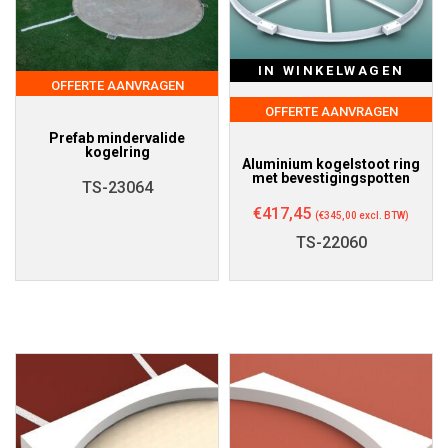
IN WINKELWAGEN
OFFERTE AANVRAGEN
OFFERTE AANVRAGEN
Prefab mindervalide
kogelring
Aluminium kogelstoot ring
met bevestigingspotten
TS-23064
€
417,45
(
€
345,00
excl. BTW)
TS-22060