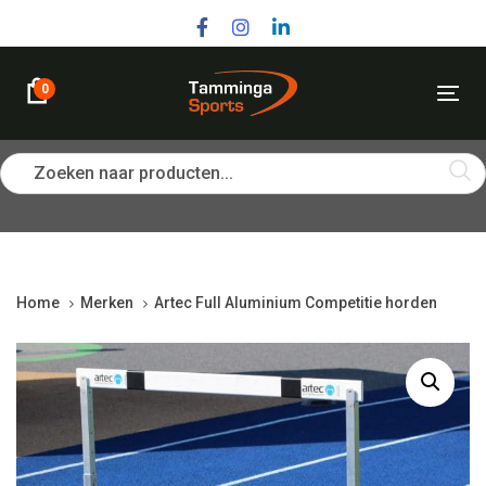
Skip
Skip
links
to
primary
navigation
0
Tog
Skip
nav
to
content
Zoeken naar producten...
Home
Merken
Artec Full Aluminium Competitie horden
Artec
Full
Aluminium
Competitie
horden
quantity