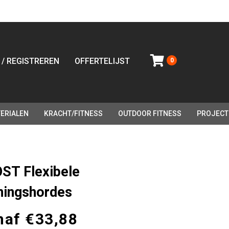
 / REGISTREREN
OFFERTELIJST
0
ERIALEN
KRACHT/FITNESS
OUTDOOR FITNESS
PROJECT
ST Flexibele
iningshordes
naf
€
33,88