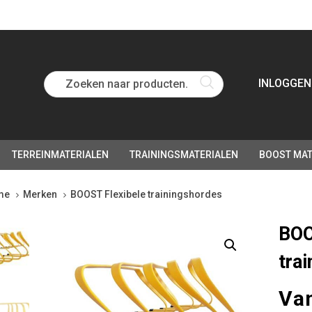
Zoeken naar producten...
INLOGGEN
TERREINMATERIALEN
TRAININGSMATERIALEN
BOOST MAT
me
Merken
BOOST Flexibele trainingshordes
OST
BOO
ibele
tra
iningshordes
tity
Va