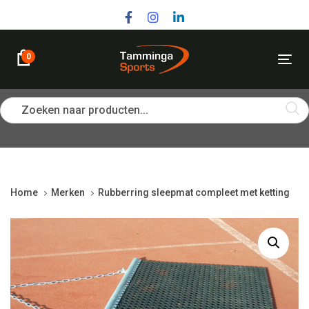
Skip
Skip
links
to
primary
navigation
0
Tog
Skip
nav
to
content
Zoeken naar producten...
Home
Merken
Rubberring sleepmat compleet met ketting
Rubberring
sleepmat
compleet
met
ketting
quantity