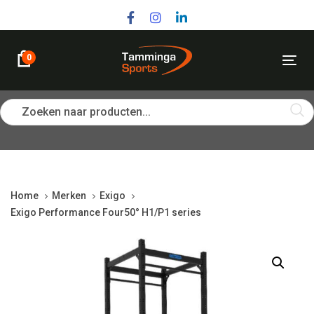
Skip
Skip
links
to
primary
navigation
0
Tog
Skip
nav
to
content
Zoeken naar producten...
Home
Merken
Exigo
Exigo Performance Four50° H1/P1 series
Exigo
Performance
Four50°
H1/P1
series