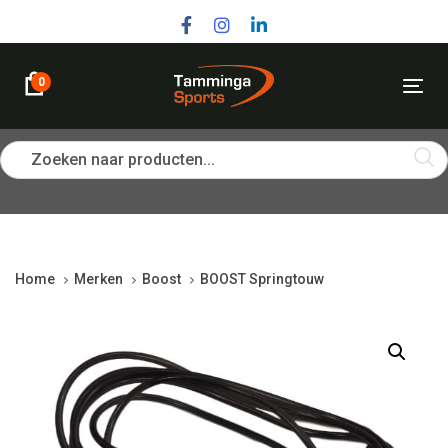
Skip
Skip
links
to
primary
navigation
0
Tog
Skip
nav
to
content
Zoeken naar producten...
Home
Merken
Boost
BOOST Springtouw
BOOST
Springtouw
quantity