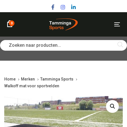
Skip
Skip
links
to
primary
navigation
0
Tog
Skip
nav
to
content
Zoeken naar producten...
Home
Merken
Tamminga Sports
Walkoff mat voor sportvelden
Walkoff
mat
voor
sportvelden
quantity