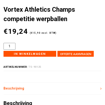
Vortex Athletics Champs
competitie werpballen
€
19,24
(
€
15,90
excl. BTW)
IN WINKELWAGEN
OFFERTE AANVRAGEN
ARTIKELNUMMER:
TS-90125
Beschrijving
Beschrijving