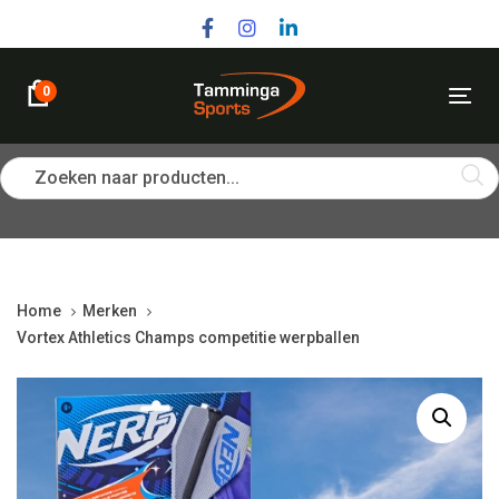
Skip
Skip
links
to
primary
navigation
0
Tog
Skip
nav
to
content
Zoeken naar producten...
Home
Merken
Vortex Athletics Champs competitie werpballen
Vortex
Athletics
Champs
competitie
werpballen