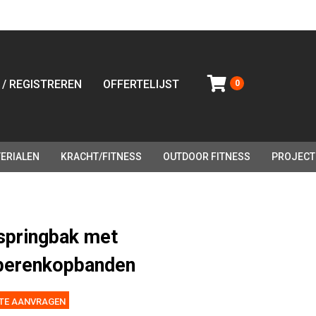
 / REGISTREREN
OFFERTELIJST
0
ERIALEN
KRACHT/FITNESS
OUTDOOR FITNESS
PROJECT
springbak met
berenkopbanden
TE AANVRAGEN