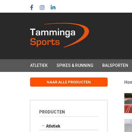
Skip
Skip
links
to
primary
navigation
Skip
to
content
ATLETIEK
SPIKES & RUNNING
BALSPORTEN
NAAR ALLE PRODUCTEN
Ho
PRODUCTEN
Atletiek