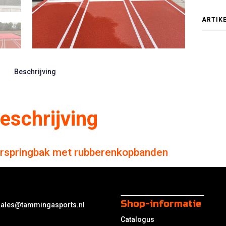
ARTIK
Beschrijving
eschrijving
rspringbak met rubberenkopbanden
Shop-informatie
sales@tammingasports.nl
Catalogus