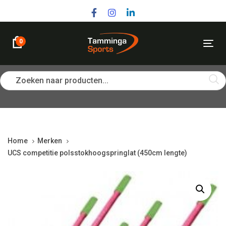
Skip
Skip
links
to
primary
navigation
0
Tog
Skip
nav
to
content
Zoeken naar producten...
Home
Merken
UCS competitie polsstokhoogspringlat (450cm lengte)
UCS
competitie
polsstokhoogspringlat
(450cm
lengte)