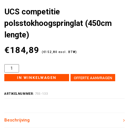
UCS competitie
polsstokhoogspringlat (450cm
lengte)
€
184,89
(
€
152,80
excl. BTW)
IN WINKELWAGEN
OFFERTE AANVRAGEN
ARTIKELNUMMER:
755-133
Beschrijving