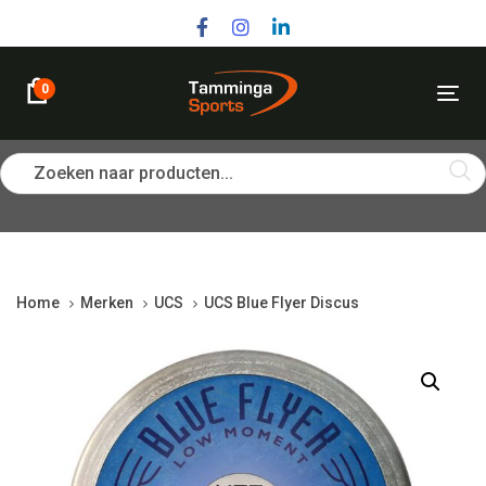
Skip
Skip
links
to
primary
navigation
0
Tog
Skip
nav
to
content
Zoeken naar producten...
Home
Merken
UCS
UCS Blue Flyer Discus
UCS
Blue
Flyer
Discus
quantity