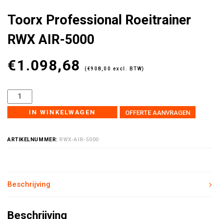
Toorx Professional Roeitrainer
RWX AIR-5000
€
1.098,68
(
€
908,00
excl. BTW)
IN WINKELWAGEN
OFFERTE AANVRAGEN
ARTIKELNUMMER:
RWX-AIR-5000
Beschrijving
Beschrijving