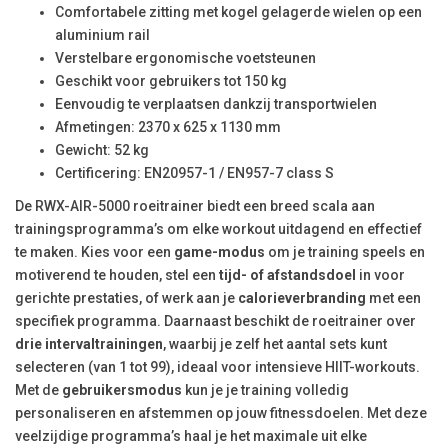
Comfortabele zitting met kogel gelagerde wielen op een
aluminium rail
Verstelbare ergonomische voetsteunen
Geschikt voor gebruikers tot 150 kg
Eenvoudig te verplaatsen dankzij transportwielen
Afmetingen: 2370 x 625 x 1130 mm
Gewicht: 52 kg
Certificering: EN20957-1 / EN957-7 class S
De RWX-AIR-5000 roeitrainer biedt een breed scala aan
trainingsprogramma’s om elke workout uitdagend en effectief
te maken. Kies voor een
game-modus
om je training speels en
motiverend te houden, stel een
tijd- of afstandsdoel
in voor
gerichte prestaties, of werk aan je
calorieverbranding
met een
specifiek programma. Daarnaast beschikt de roeitrainer over
drie intervaltrainingen
, waarbij je zelf het aantal sets kunt
selecteren (van 1 tot 99), ideaal voor intensieve HIIT-workouts.
Met de
gebruikersmodus
kun je je training volledig
personaliseren en afstemmen op jouw fitnessdoelen. Met deze
veelzijdige programma’s haal je het maximale uit elke