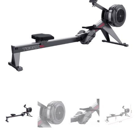
5000
quantity