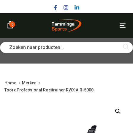
Skip
Skip
links
to
primary
navigation
0
Tog
Skip
nav
to
content
Zoeken naar producten...
Home
Merken
Toorx Professional Roeitrainer RWX AIR-5000
Toorx
Professional
Roeitrainer
RWX
AIR-