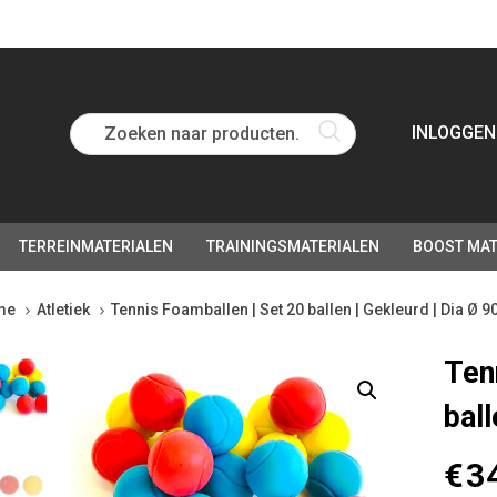
Zoeken naar producten...
INLOGGEN
TERREINMATERIALEN
TRAININGSMATERIALEN
BOOST MAT
me
Atletiek
Tennis Foamballen | Set 20 ballen | Gekleurd | Dia Ø 
nis
Ten
mballen
bal
€
3
en