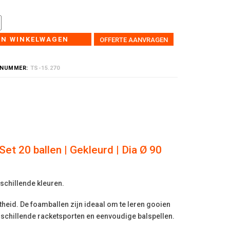
IN WINKELWAGEN
OFFERTE AANVRAGEN
LNUMMER:
TS-15.270
Set 20 ballen | Gekleurd | Dia Ø 90
schillende kleuren.
heid. De foamballen zijn ideaal om te leren gooien
schillende racketsporten en eenvoudige balspellen.