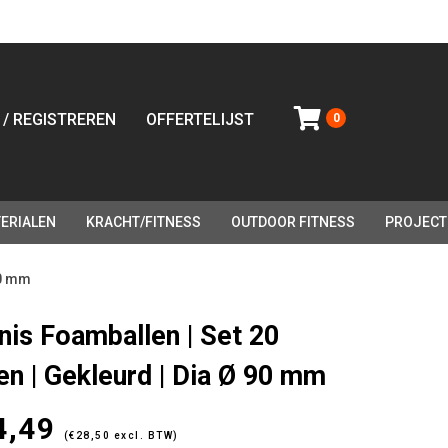
 / REGISTREREN
OFFERTELIJST
0
ERIALEN
KRACHT/FITNESS
OUTDOOR FITNESS
PROJECT
90 mm
nis Foamballen | Set 20
len | Gekleurd | Dia Ø 90 mm
4,49
(
€
28,50
excl. BTW)