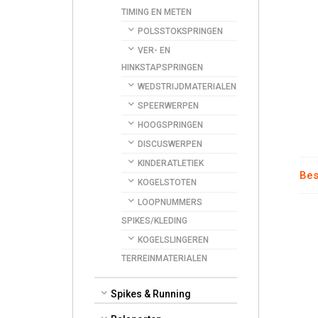
|
TIMING EN METEN
Gek
POLSSTOKSPRINGEN
|
VER- EN
Dia
HINKSTAPSPRINGEN
Ø
WEDSTRIJDMATERIALEN
90
SPEERWERPEN
mm
HOOGSPRINGEN
quan
DISCUSWERPEN
KINDERATLETIEK
Bes
KOGELSTOTEN
LOOPNUMMERS
SPIKES/KLEDING
KOGELSLINGEREN
TERREINMATERIALEN
Spikes & Running