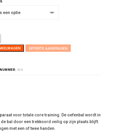
INKELWAGEN
OFFERTE AANVRAGEN
LNUMMER:
N/A
araat voor totale core training. De oefenbal wordt in
e bal door een trekkoord veilig op zijn plaats blijft.
ngen met een of twee handen.