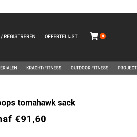
 / REGISTREREN
OFFERTELIJST
0
ERIALEN
KRACHT/FITNESS
OUTDOOR FITNESS
PROJECT
oops tomahawk sack
naf
€
91,60