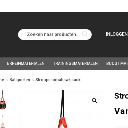
Zoeken naar producten...
INLOGGEN
TERREINMATERIALEN
TRAININGSMATERIALEN
BOOST MAT
me
Balsporten
Stroops tomahawk sack
oops
Str
ahawk
k
Va
tity