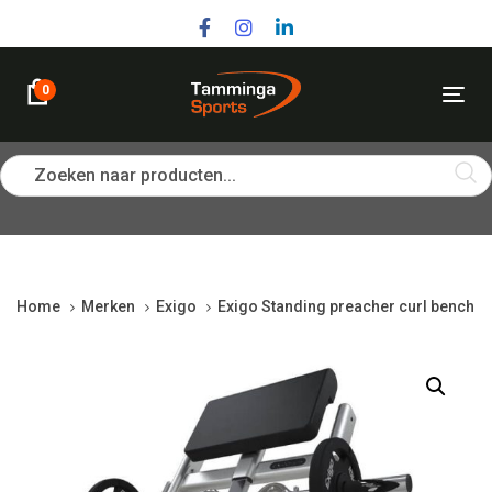
Skip
Skip
links
to
primary
navigation
0
Tog
Skip
nav
to
content
Zoeken naar producten...
Home
Merken
Exigo
Exigo Standing preacher curl bench
Exigo
Standing
preacher
curl
bench
quantity