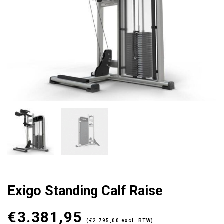
Exigo Standing Calf Raise
€
3.381,95
(
€
2.795,00
excl. BTW)