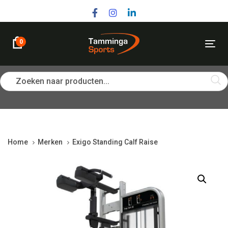
Skip
Skip
links
to
primary
navigation
0
Tog
Skip
nav
to
content
Zoeken naar producten...
Home
Merken
Exigo Standing Calf Raise
Exigo
Standing
Calf
Raise
quantity