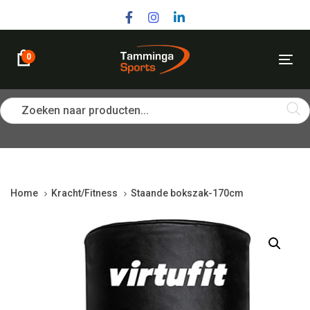
Skip
Skip
links
to
primary
navigation
0
Tog
Skip
nav
to
content
Zoeken naar producten...
Home
Kracht/Fitness
Staande bokszak-170cm
Staande
bokszak-
170cm
quantity