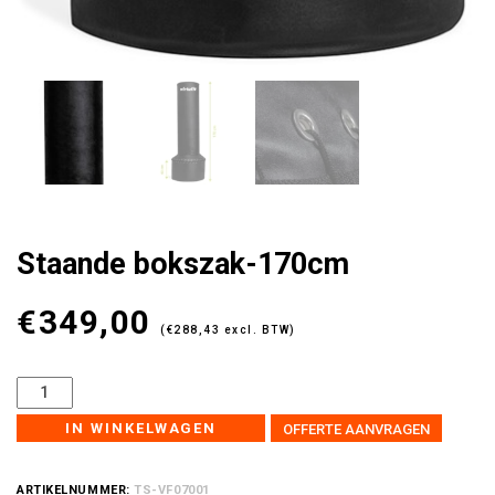
Staande bokszak-170cm
€
349,00
(
€
288,43
excl. BTW)
IN WINKELWAGEN
OFFERTE AANVRAGEN
ARTIKELNUMMER:
TS-VF07001