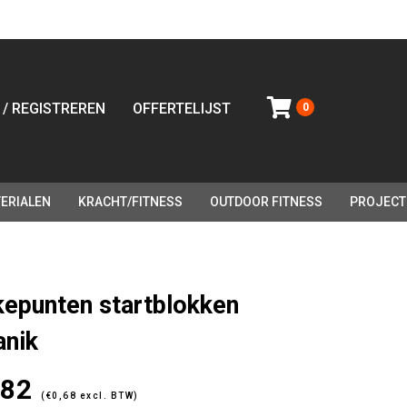
 / REGISTREREN
OFFERTELIJST
0
ERIALEN
KRACHT/FITNESS
OUTDOOR FITNESS
PROJECT
kepunten startblokken
anik
,82
(
€
0,68
excl. BTW)