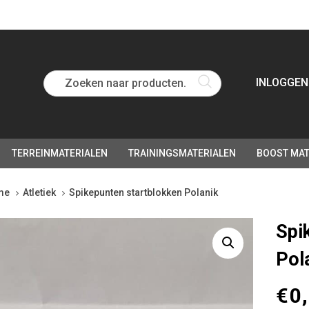
Zoeken naar producten...
INLOGGEN
TERREINMATERIALEN
TRAININGSMATERIALEN
BOOST MAT
me
Atletiek
Spikepunten startblokken Polanik
kepunten
Spi
rtblokken
Pol
anik
tity
€
0