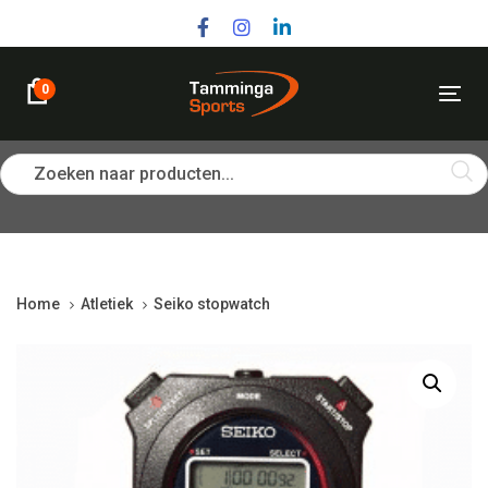
Skip
Skip
links
to
primary
navigation
0
Tog
Skip
nav
to
content
Zoeken naar producten...
Home
Atletiek
Seiko stopwatch
Seiko
stopwatch
quantity