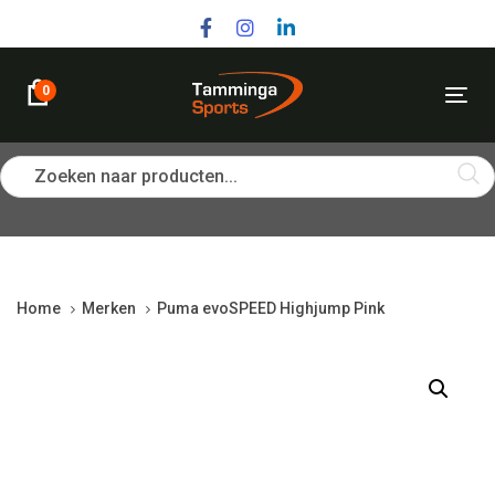
Skip
Skip
links
to
primary
navigation
0
Tog
Skip
nav
to
content
Zoeken naar producten...
Home
Merken
Puma evoSPEED Highjump Pink
Puma
evoSPEED
Highjump
Pink
quantity