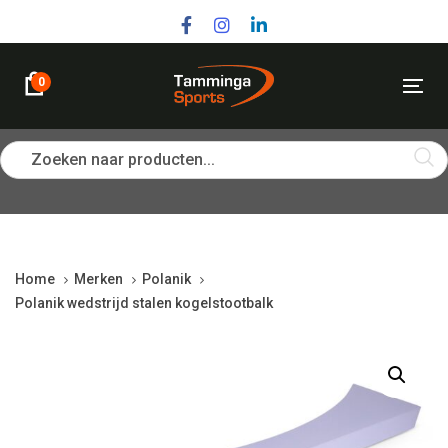
Skip
Skip
links
to
primary
navigation
0
Tog
Skip
nav
to
content
Zoeken naar producten...
Home
Merken
Polanik
Polanik wedstrijd stalen kogelstootbalk
Polanik
wedstrijd
stalen
kogelstootbalk
quantity