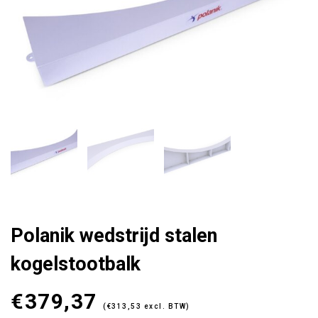
Polanik wedstrijd stalen
kogelstootbalk
€
379,37
(
€
313,53
excl. BTW)