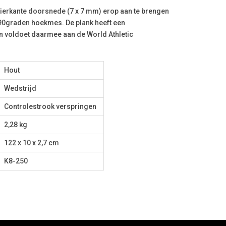
t vierkante doorsnede (7 x 7 mm) erop aan te brengen
e 90graden hoekmes. De plank heeft een
n voldoet daarmee aan de World Athletic
Hout
Wedstrijd
Controlestrook verspringen
2,28 kg
122 x 10 x 2,7 cm
K8-250