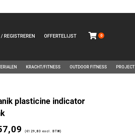
 / REGISTREREN
OFFERTELIJST
0
ERIALEN
KRACHT/FITNESS
OUTDOOR FITNESS
PROJECT
nik plasticine indicator
nk
57,09
(
€
129,83
excl. BTW)