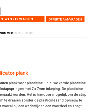
IN WINKELWAGEN
OFFERTE AANVRAGEN
LNUMMER:
S-250-02-00
dicator plank
outen plank voor plasticine – nieuwe versie plasticine
nkstapspringen met 7 x 7mm inkeping. De plasticine
gemaakt worden. Het is hierdoor mogelijk om de strip
om te draaien zonder de plasticine rand opnieuw te
is vooral bij een wedstrijden een voordeel en zorgt