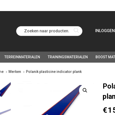
Zoeken naar producten...
INLOGGEN
TERREINMATERIALEN
TRAININGSMATERIALEN
BOOST MAT
me
Merken
Polanik plasticine indicator plank
anik
Pola
ticine
pla
cator
nk
tity
€
1